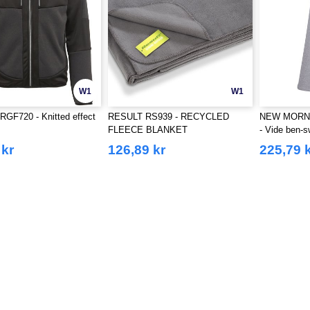
W1
W1
GF720 - Knitted effect
RESULT RS939 - RECYCLED
NEW MORN
FLEECE BLANKET
- Vide ben-
 kr
126,89 kr
225,79 