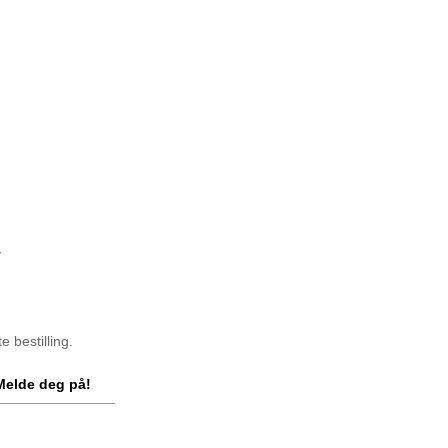
y
 bestilling.
Melde deg på!