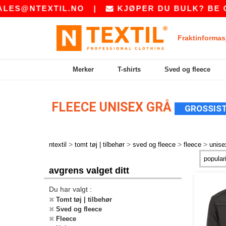
ES@NTEXTIL.NO
|
KJØPER DU BULK? BE OS
Fraktinformas
Merker
T-shirts
Sved og fleece
FLEECE UNISEX GRÅ
GROSSIST
>
>
>
>
ntextil
tomt tøj | tilbehør
sved og fleece
fleece
unise
avgrens valget ditt
Du har valgt :
Tomt tøj | tilbehør
Sved og fleece
Fleece