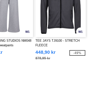
W1
W1
ING STUDIOS NM048
TEE JAYS TJ9100 - STRETCH
sweatpants
FLEECE
kr
448,90 kr
-49%
878,95 kr