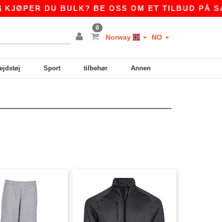
JØPER DU BULK? BE OSS OM ET TILBUD PÅ
SAL
0
Norway
NO
ejdstøj
Sport
tilbehør
Annen