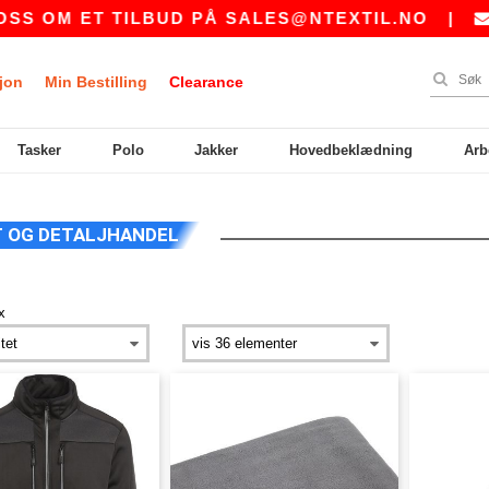
S OM ET TILBUD PÅ
SALES@NTEXTIL.NO
|
K
jon
Min Bestilling
Clearance
Tasker
Polo
Jakker
Hovedbeklædning
Arb
 OG DETALJHANDEL
x