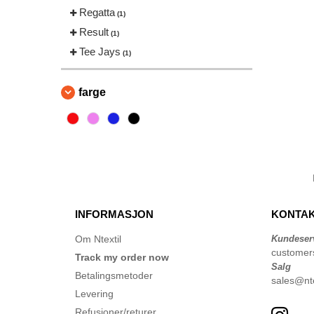
Regatta
(1)
Result
(1)
Tee Jays
(1)
farge
INFORMASJON
KONTAK
Om Ntextil
Kundeser
customer
Track my order now
Salg
Betalingsmetoder
sales@nte
Levering
Refusjoner/returer