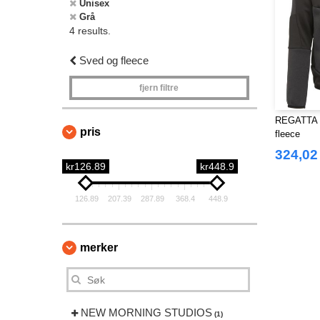
Unisex
Grå
4 results.
Sved og fleece
fjern filtre
REGATTA R
pris
fleece
324,02
kr126.89
kr448.9
126.89
207.39
287.89
368.4
448.9
merker
NEW MORNING STUDIOS
(1)