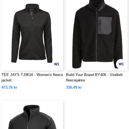
W1
W1
TEE JAYS TJ9616 - Women's fleece
Build Your Brand BY406 - Vindtett
jacket
fleecejakke
473,76 kr
330,49 kr