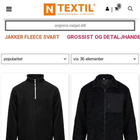
×
Ntextil-app
0
Last ned app
|
Bedre priser i appen!
avgrens valget ditt
GROSSIST OG DETALJHAND
JAKKER FLEECE SVART