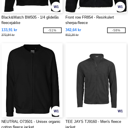
W1
W1
Black&Match BM505 - 1/4 glidelås
Front row FR854 - Resirkulert
fleecejakke
sherpa-fleece
133,91 kr
342,64 kr
-51%
-58%
272,84 kr
812,20 kr
W1
W1
NEUTRAL O73501 - Unisex organic
TEE JAYS TJ9160 - Men's fleece
cotton fleece jacket
jacket