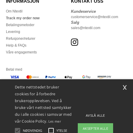
INFORMASJON
KONTAKT OSS
Om Ntextil
Kundeservice
customerservice@ntextil.com
Track my order now
Salg
Betalingsmetoder
sales@ntextil.com
Levering
Refusjoner/returer
Help & FAQs
Våre engagements
Betal med
x
Vi sender med
Dette nettstedet bruker
cookies for å forbedre
brukeropplevelsen. Ved å
bruke vårt nettsted samtykker
du i alle cookies i samsvar med
AVSLÅ ALLE
vår Cookie Policy.
Les mer
AKSEPTER ALLE
NØDVENDIG
YTELSE