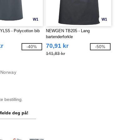
W1
W1
YLS5 - Polycotton bib
NEWGEN TB205 - Lang
bartenderforkle
kr
70,91 kr
-40%
-50%
141,83 kr
l Norway
 bestilling.
Melde deg på!