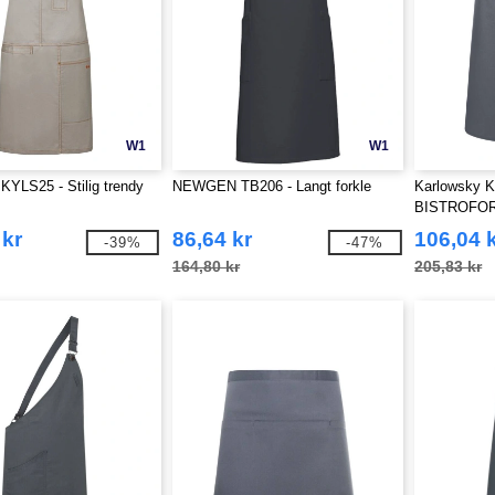
W1
W1
KYLS25 - Stilig trendy
NEWGEN TB206 - Langt forkle
Karlowsky 
BISTROFOR
 kr
86,64 kr
106,04 
-39%
-47%
164,80 kr
205,83 kr