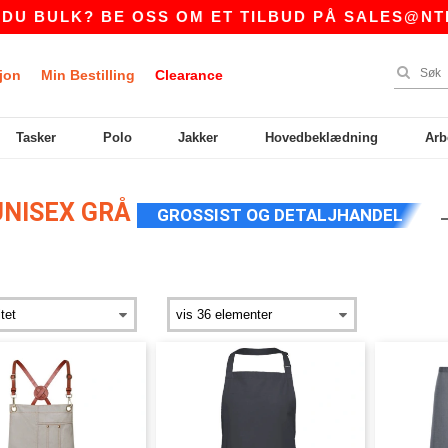
 BULK? BE OSS OM ET TILBUD PÅ
SALES@NTEXT
jon
Min Bestilling
Clearance
Tasker
Polo
Jakker
Hovedbeklædning
Arb
UNISEX GRÅ
GROSSIST OG DETALJHANDEL