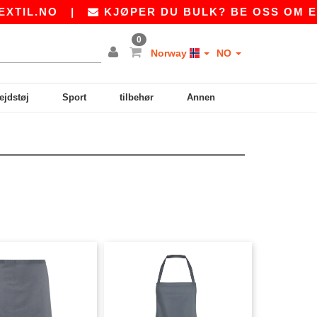
IL.NO
|
KJØPER DU BULK? BE OSS OM ET 
0
Norway
NO
ejdstøj
Sport
tilbehør
Annen