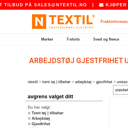
TILBUD PÅ
SALES@NTEXTIL.NO
|
KJØPER DU
Fraktinformas
Merker
T-shirts
Sved og fleece
ARBEJDSTØJ GJESTFRIHET 
>
>
>
>
ntextil
tomt tøj | tilbehør
arbejdstøj
gjestfrihet
unisex
avgrens valget ditt
Du har valgt :
Tomt tøj | tilbehør
Arbejdstøj
Gjestfrihet