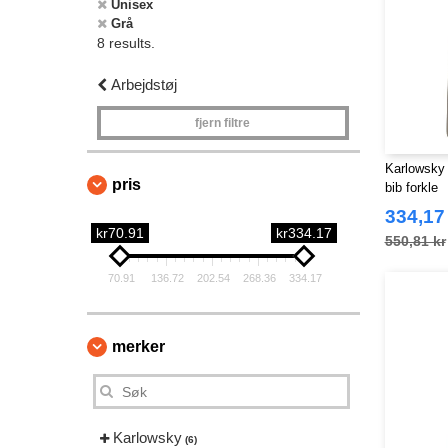
Unisex
Grå
8 results.
Arbejdstøj
fjern filtre
Karlowsky 
pris
bib forkle
334,17
kr70.91
kr334.17
550,81 kr
70.91
136.72
202.54
268.36
334.17
merker
Karlowsky
(6)