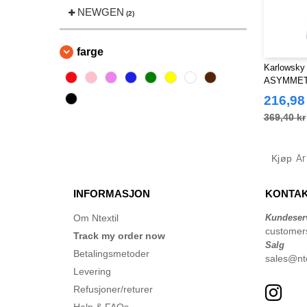
NEWGEN
(2)
farge
Karlowsky
ASYMMET
CLASSIC
216,98
369,40 kr
Kjøp
Ar
INFORMASJON
KONTAK
Om Ntextil
Kundeser
customer
Track my order now
Salg
Betalingsmetoder
sales@nte
Levering
Refusjoner/returer