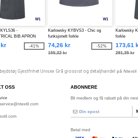
W1
W1
 KYLS36 -
Karlowsky KYBVS3 - Chic og
Karlowsky K
RICAL BIB APRON
funksjonelt forkle
forkle
 MED LOMME
 kr
74,26 kr
173,61 
-41%
-52%
155,32 kr
291,35 kr
bejdstøj Gjestfrihet Unisex Grå grossist og detaljhandel
på Ntexti
T OSS
ABONNERE
vice
Bli medlem og få rabatt på din neste
service@ntextil.com
xtil.com
Betal med