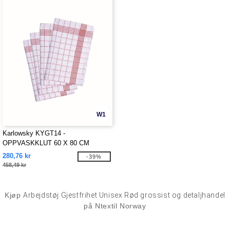
W1
Karlowsky KYGT14 -
OPPVASKKLUT 60 X 80 CM
280,76 kr
-39%
458,49 kr
Kjøp
Arbejdstøj Gjestfrihet Unisex Rød grossist og detaljhandel
på Ntextil Norway