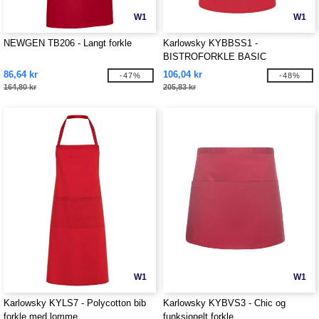
W1
W1
NEWGEN TB206 - Langt forkle
Karlowsky KYBBSS1 -
BISTROFORKLE BASIC
86,64 kr
106,04 kr
-47%
-48%
164,80 kr
205,83 kr
W1
W1
Karlowsky KYLS7 - Polycotton bib
Karlowsky KYBVS3 - Chic og
forkle med lomme
funksjonelt forkle