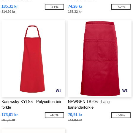
185,31 kr
74,26 kr
-41%
-52%
314,99 kr
155,32 kr
W1
W1
Karlowsky KYLS5 - Polycotton bib
NEWGEN TB205 - Lang
forkle
bartenderforkle
173,61 kr
70,91 kr
-40%
-50%
291,35 kr
141,83 kr