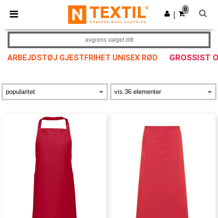
×
Ntextil-app
0
Last ned app
|
Bedre priser i appen!
avgrens valget ditt
GROSSIST 
ARBEJDSTØJ GJESTFRIHET UNISEX RØD