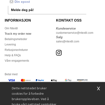
Melde deg på!
INFORMASJON
KONTAKT OSS
Om Ntextil
Kundeservice
customerservice@ntextil.com
Track my order now
Salg
Betalingsmetoder
sales@ntextil.com
Levering
Refusjoner/returer
Help & FAQs
Våre engagements
Betal med
x
Vi sender med
Dette nettstedet bruker
cookies for å forbedre
brukeropplevelsen. Ved å
bruke vårt nettsted samtykker