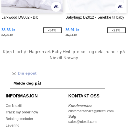
W1
W1
Larkwood LW082 - Bib
Babybugz BZ012 - Smekke til baby
38,36 kr
36,91 kr
-54%
-21%
82,96 kr
46,61 kr
Kjøp
tilbehør Hagesmæk Baby Hvit grossist og detaljhandel
på
Ntextil Norway
Melde deg på!
INFORMASJON
KONTAKT OSS
Om Ntextil
Kundeservice
customerservice@ntextil.com
Track my order now
Salg
Betalingsmetoder
sales@ntextil.com
Levering