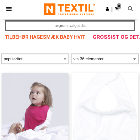
×
Ntextil-app
0
Last ned app
|
Bedre priser i appen!
avgrens valget ditt
GROSSIST OG DE
TILBEHØR HAGESMÆK BABY HVIT