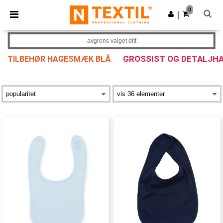
×
Ntextil-app
0
Last ned app
|
Bedre priser i appen!
avgrens valget ditt
GROSSIST OG DETALJH
TILBEHØR HAGESMÆK BLÅ