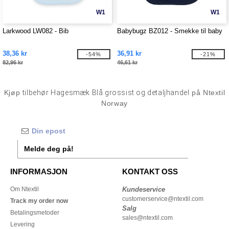
W1
W1
Larkwood LW082 - Bib
Babybugz BZ012 - Smekke til baby
38,36 kr
36,91 kr
-54%
-21%
82,96 kr
46,61 kr
Kjøp
tilbehør Hagesmæk Blå grossist og detaljhandel
på Ntextil
Norway
Melde deg på!
INFORMASJON
KONTAKT OSS
Om Ntextil
Kundeservice
customerservice@ntextil.com
Track my order now
Salg
Betalingsmetoder
sales@ntextil.com
Levering