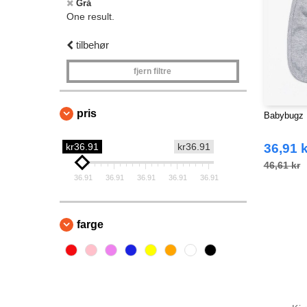
Grå
One result.
tilbehør
fjern filtre
pris
Babybugz 
kr36.91
kr36.91
36,91 k
46,61 kr
36.91
36.91
36.91
36.91
36.91
farge