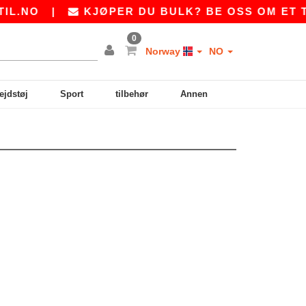
L.NO
|
KJØPER DU BULK? BE OSS OM ET TI
0
Norway
NO
ejdstøj
Sport
tilbehør
Annen