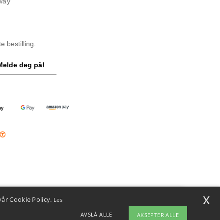
way
 bestilling.
Melde deg på!
x
vår Cookie Policy.
Les
i
u har spørsmål eller bekymringer, kan du kontakte oss når som helst.
AVSLÅ ALLE
AKSEPTER ALLE