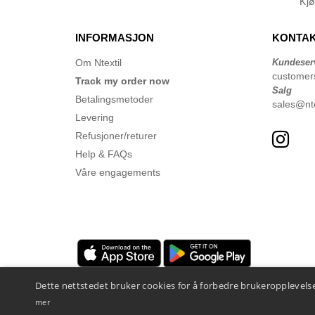
Kj
INFORMASJON
KONTAK
Om Ntextil
Kundeser
customer
Track my order now
Salg
Betalingsmetoder
sales@nte
Levering
Refusjoner/returer
Help & FAQs
Våre engagements
Dette nettstedet bruker cookies for å forbedre brukeropplevelse
mer