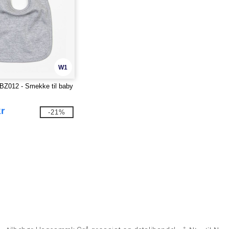
W1
BZ012 - Smekke til baby
r
-21%