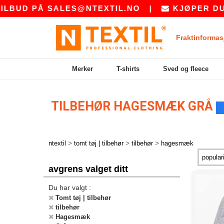
LBUD PÅ
SALES@NTEXTIL.NO
|
KJØPER DU B
Fraktinformas
Merker
T-shirts
Sved og fleece
TILBEHØR HAGESMÆK GRÅ
>
>
>
ntextil
tomt tøj | tilbehør
tilbehør
hagesmæk
avgrens valget ditt
Du har valgt :
Tomt tøj | tilbehør
tilbehør
Hagesmæk