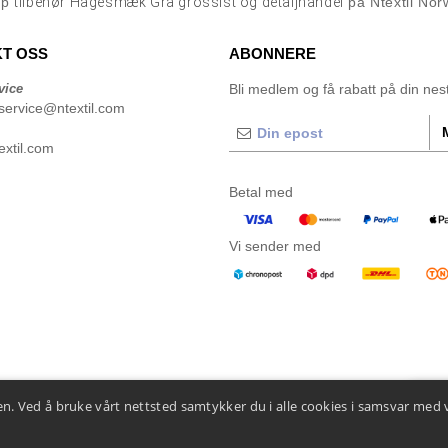
øp
tilbehør Hagesmæk Grå grossist og detaljhandel
på Ntextil Nor
T OSS
ABONNERE
vice
Bli medlem og få rabatt på din neste
service@ntextil.com
xtil.com
Betal med
Vi sender med
n. Ved å bruke vårt nettsted samtykker du i alle cookies i samsvar med 
👋
He
Hvis d