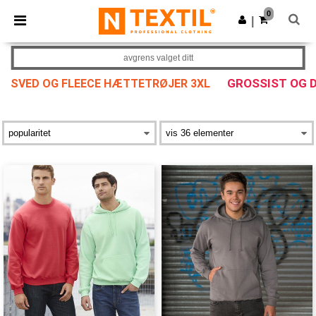
×
Ntextil-app
0
Last ned app
|
Bedre priser i appen!
avgrens valget ditt
GROSSIST OG 
SVED OG FLEECE HÆTTETRØJER 3XL