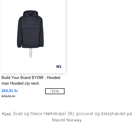
W1
Build Your Brand BY098 - Hooded
man Hooded zip neck
264,81 kr
-51%
543,01 kr
Kjøp
Sved og fleece Hættetrøjer 3XL grossist og detaljhandel
på
Ntextil Norway