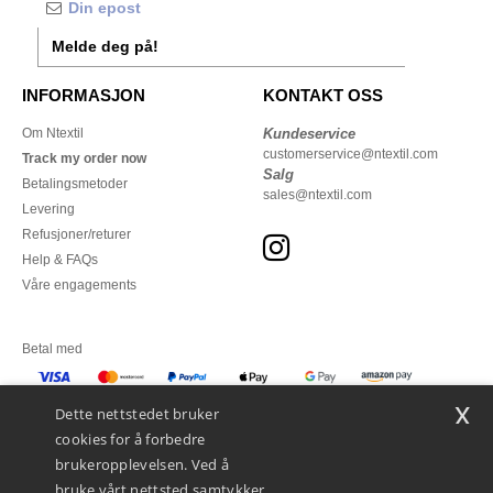
Melde deg på!
INFORMASJON
KONTAKT OSS
Om Ntextil
Kundeservice
customerservice@ntextil.com
Track my order now
Salg
Betalingsmetoder
sales@ntextil.com
Levering
Refusjoner/returer
Help & FAQs
Våre engagements
Betal med
x
Vi sender med
Dette nettstedet bruker
cookies for å forbedre
brukeropplevelsen. Ved å
bruke vårt nettsted samtykker