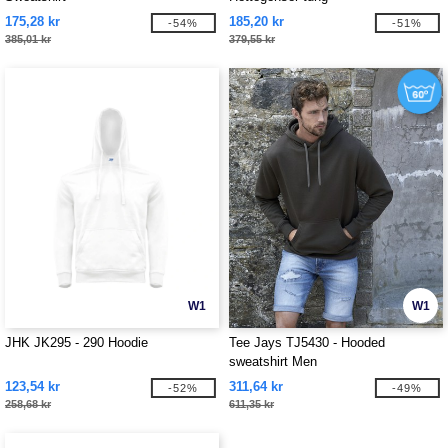
175,28 kr
185,20 kr
-54%
-51%
385,01 kr
379,55 kr
W1
W1
JHK JK295 - 290 Hoodie
Tee Jays TJ5430 - Hooded
sweatshirt Men
123,54 kr
311,64 kr
-52%
-49%
258,68 kr
611,35 kr