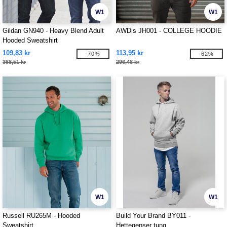
W1
W1
Gildan GN940 - Heavy Blend Adult
AWDis JH001 - COLLEGE HOODIE
Hooded Sweatshirt
109,83 kr
113,95 kr
-70%
-62%
368,51 kr
296,48 kr
W1
W1
Russell RU265M - Hooded
Build Your Brand BY011 -
Sweatshirt
Hettegenser tung