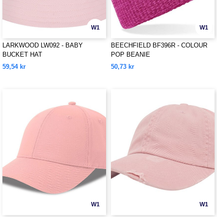
W1
W1
LARKWOOD LW092 - BABY
BEECHFIELD BF396R - COLOUR
BUCKET HAT
POP BEANIE
59,54 kr
50,73 kr
W1
W1