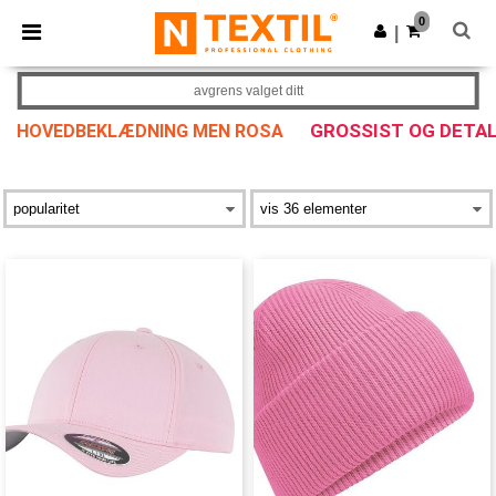
×
Ntextil-app
0
Last ned app
|
Bedre priser i appen!
avgrens valget ditt
GROSSIST OG DETA
HOVEDBEKLÆDNING MEN ROSA