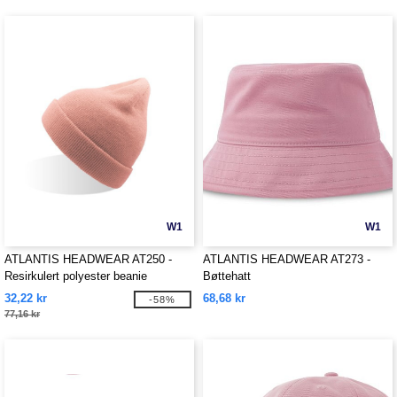
W1
W1
ATLANTIS HEADWEAR AT250 -
ATLANTIS HEADWEAR AT273 -
Resirkulert polyester beanie
Bøttehatt
32,22 kr
68,68 kr
-58%
77,16 kr