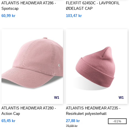
ATLANTIS HEADWEAR AT286 -
FLEXFIT 6245DC - LAVPROFIL
Sportscap
ØDELAGT CAP
60,99 kr
103,47 kr
W1
W1
ATLANTIS HEADWEAR AT280 -
ATLANTIS HEADWEAR AT235 -
Action Cap
Resirkulert polyesterhatt
65,45 kr
27,88 kr
-61%
70,69 kr