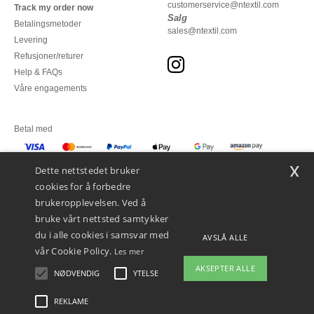
customerservice@ntextil.com
Track my order now
Salg
Betalingsmetoder
sales@ntextil.com
Levering
Refusjoner/returer
Help & FAQs
Våre engagements
Betal med
x
Vi sender med
Dette nettstedet bruker
cookies for å forbedre
brukeropplevelsen. Ved å
bruke vårt nettsted samtykker
du i alle cookies i samsvar med
AVSLÅ ALLE
vår Cookie Policy.
Les mer
AKSEPTER ALLE
NØDVENDIG
YTELSE
👋
Hei
Hvis du har spørsmål eller
REKLAME
Juridiske merknader
-
personvernerklæring
-
Vilkår og betingelser
-
Generelle
bekymringer, kan du kontakte oss
kontraktsbetingelser
-
Retningslinjer for informasjonskapsler
-
Site Map
Copyright