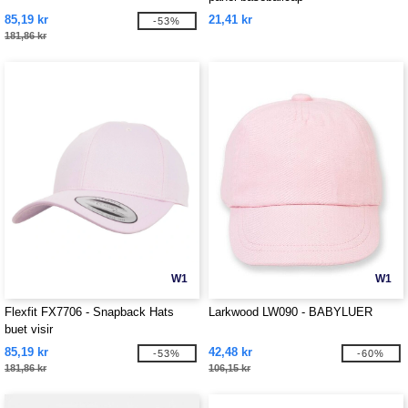
85,19 kr
21,41 kr
-53%
181,86 kr
W1
W1
Flexfit FX7706 - Snapback Hats
Larkwood LW090 - BABYLUER
buet visir
85,19 kr
42,48 kr
-53%
-60%
181,86 kr
106,15 kr