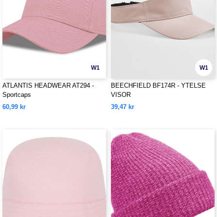
W1
W1
ATLANTIS HEADWEAR AT294 -
BEECHFIELD BF174R - YTELSE
Sportcaps
VISOR
60,99 kr
39,47 kr