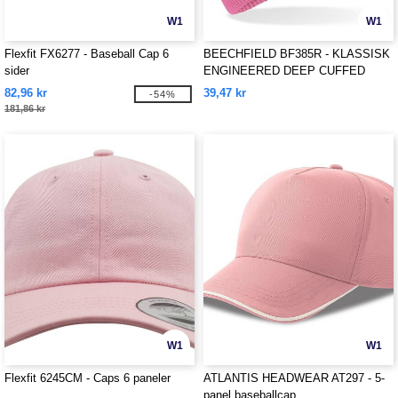
W1
W1
Flexfit FX6277 - Baseball Cap 6
BEECHFIELD BF385R - KLASSISK
sider
ENGINEERED DEEP CUFFED
BEANIE
82,96 kr
39,47 kr
-54%
181,86 kr
W1
W1
Flexfit 6245CM - Caps 6 paneler
ATLANTIS HEADWEAR AT297 - 5-
panel baseballcap