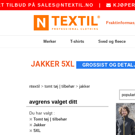
TILBUD PÅ
SALES@NTEXTIL.NO
|
KJØPER DU
Fraktinformas
Merker
T-shirts
Sved og fleece
JAKKER 5XL
GROSSIST OG DETAL
>
>
ntextil
tomt tøj | tilbehør
jakker
avgrens valget ditt
Du har valgt :
Tomt tøj | tilbehør
Jakker
5XL