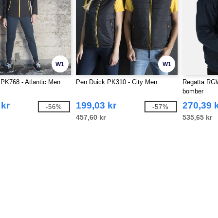
W1
W1
PK768 - Atlantic Men
Pen Duick PK310 - City Men
Regatta RGW
bomber
 kr
199,03 kr
270,39 
-56%
-57%
457,60 kr
535,65 kr