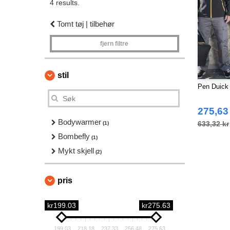
4 results.
Tomt tøj | tilbehør
fjern filtre
stil
Pen Duick 
275,63
Bodywarmer
633,32 kr
(1)
Bombefly
(1)
Mykt skjell
(2)
pris
kr199.03
kr275.63
199.03
218.18
237.33
256.48
275.63