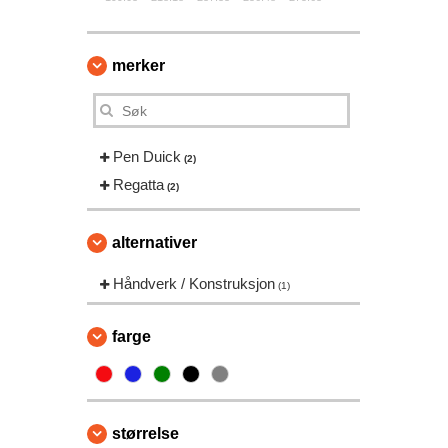
merker
Pen Duick
(2)
Regatta
(2)
alternativer
Håndverk / Konstruksjon
(1)
farge
størrelse