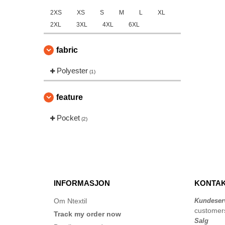
2XS
XS
S
M
L
XL
2XL
3XL
4XL
6XL
fabric
Polyester
(1)
feature
Pocket
(2)
INFORMASJON
KONTAK
Om Ntextil
Kundeser
customer
Track my order now
Salg