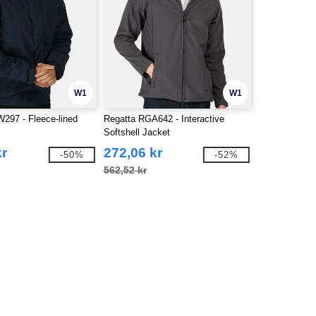
W1
W1
297 - Fleece-lined
Regatta RGA642 - Interactive
Softshell Jacket
kr
272,06 kr
-50%
-52%
562,52 kr