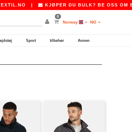
IL.NO
|
KJØPER DU BULK? BE OSS OM ET 
0
Norway
NO
ejdstøj
Sport
tilbehør
Annen