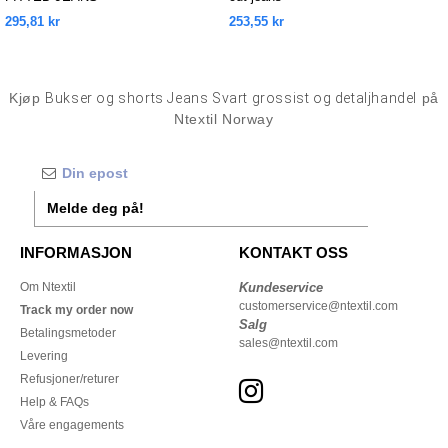
295,81 kr
253,55 kr
Kjøp
Bukser og shorts Jeans Svart grossist og detaljhandel
på
Ntextil Norway
Melde deg på!
INFORMASJON
KONTAKT OSS
Om Ntextil
Kundeservice
customerservice@ntextil.com
Track my order now
Salg
Betalingsmetoder
sales@ntextil.com
Levering
Refusjoner/returer
Help & FAQs
Våre engagements