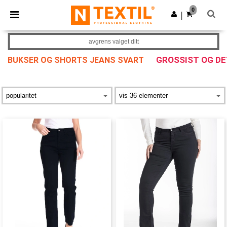
×
Ntextil-app
0
Last ned app
|
Bedre priser i appen!
avgrens valget ditt
GROSSIST OG D
BUKSER OG SHORTS JEANS SVART