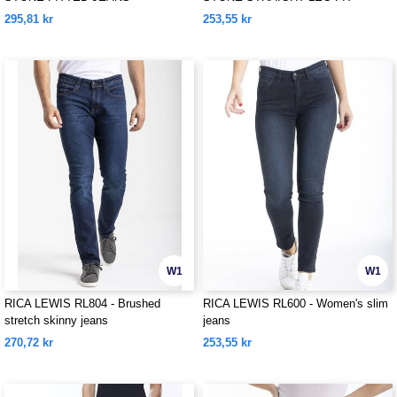
JEANS
295,81 kr
253,55 kr
W1
W1
RICA LEWIS RL804 - Brushed
RICA LEWIS RL600 - Women's slim
stretch skinny jeans
jeans
270,72 kr
253,55 kr