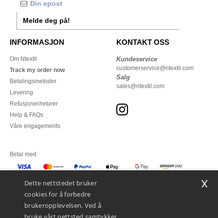
Melde deg på!
INFORMASJON
KONTAKT OSS
Om Ntextil
Kundeservice
customerservice@ntextil.com
Track my order now
Salg
Betalingsmetoder
sales@ntextil.com
Levering
Refusjoner/returer
Help & FAQs
Våre engagements
Betal med
x
Vi sender med
Dette nettstedet bruker
cookies for å forbedre
brukeropplevelsen. Ved å
bruke vårt nettsted samtykker