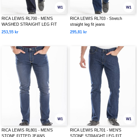
W1
W1
RICA LEWIS RL700 - MEN'S
RICA LEWIS RL703 - Stretch
WASHED STRAIGHT LEG FIT
straight leg fit jeans
JEANS
253,55 kr
295,81 kr
W1
W1
RICA LEWIS RL801 - MEN'S
RICA LEWIS RL701 - MEN'S
STONE FITTED JEANS
STONE STRAIGHT LEG FIT