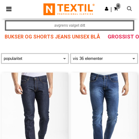
×
Ntextil-app
0
Last ned app
|
Bedre priser i appen!
avgrens valget ditt
GROSSIST 
BUKSER OG SHORTS JEANS UNISEX BLÅ