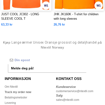
W1
W1
JUST COOL JC002 - LONG
JHK JK160K - T-shirt for children
SLEEVE COOL T
with long sleeves
63,33 kr
26,76 kr
Kjøp
Lange ærmer Unisex Oransje grossist og detaljhandel
på
Ntextil Norway
Melde deg på!
INFORMASJON
KONTAKT OSS
Om Ntextil
Kundeservice
customerservice@ntextil.com
Track my order now
Salg
Betalingsmetoder
sales@ntextil.com
Levering