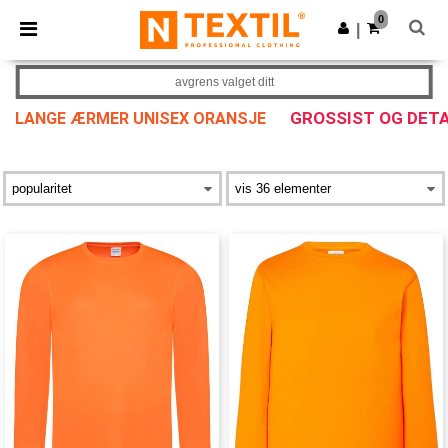
×
Ntextil-app
0
Last ned app
|
Bedre priser i appen!
avgrens valget ditt
GROSSIST OG DET
LANGE ÆRMER UNISEX ORANSJE