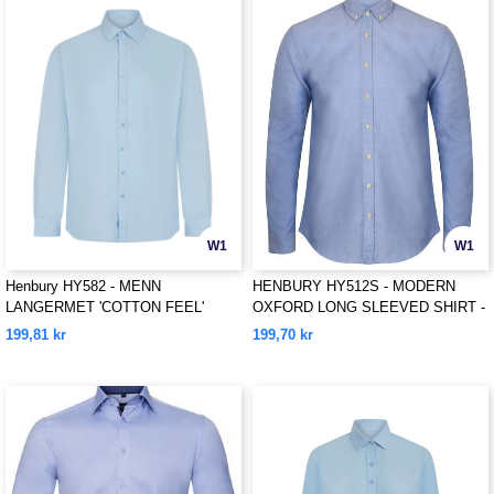
W1
W1
Henbury HY582 - MENN
HENBURY HY512S - MODERN
LANGERMET 'COTTON FEEL'
OXFORD LONG SLEEVED SHIRT -
COOLPLUS® SKJORTE
SLIM FIT
199,81 kr
199,70 kr