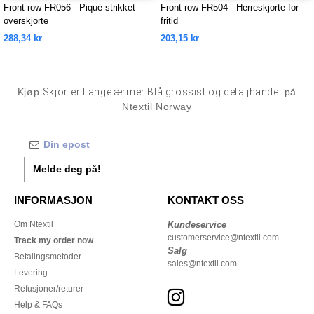
Front row FR056 - Piqué strikket
Front row FR504 - Herreskjorte for
overskjorte
fritid
288,34 kr
203,15 kr
Kjøp
Skjorter Lange ærmer Blå grossist og detaljhandel
på
Ntextil Norway
Melde deg på!
INFORMASJON
KONTAKT OSS
Om Ntextil
Kundeservice
customerservice@ntextil.com
Track my order now
Salg
Betalingsmetoder
sales@ntextil.com
Levering
Refusjoner/returer
Help & FAQs