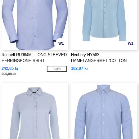
W1
W1
Russell RU964M - LONG-SLEEVED
Henbury HY583 -
HERRINGBONE SHIRT
DAMELANGERMET 'COTTON
FEEL' COOLPLUS® SKJORTE
242,85 kr
182,97 kr
-60%
600,99 kr