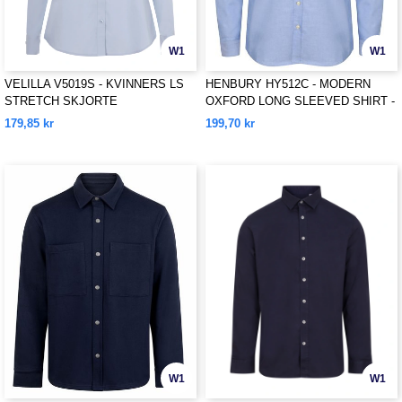
W1
W1
VELILLA V5019S - KVINNERS LS
HENBURY HY512C - MODERN
STRETCH SKJORTE
OXFORD LONG SLEEVED SHIRT -
CLASSIC FIT
179,85 kr
199,70 kr
W1
W1