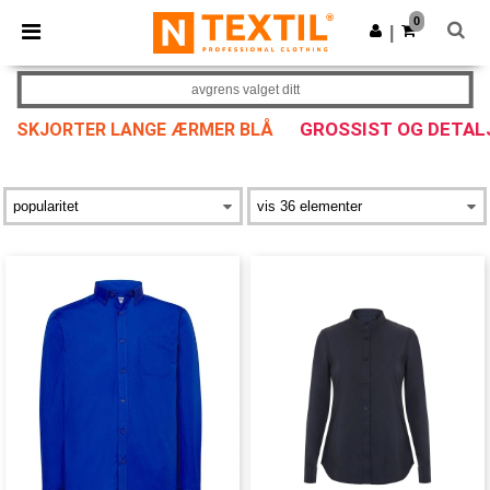
×
Ntextil-app
0
Last ned app
|
Bedre priser i appen!
avgrens valget ditt
GROSSIST OG DETA
SKJORTER LANGE ÆRMER BLÅ