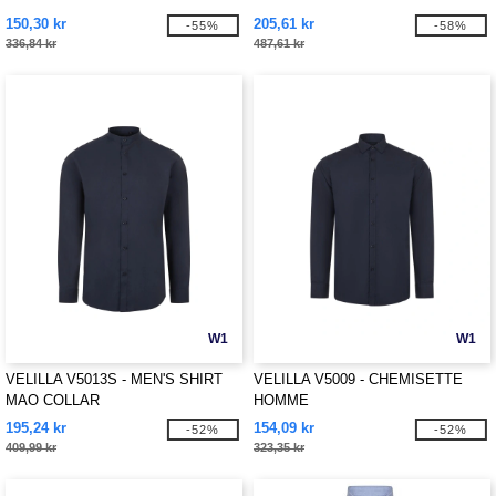
150,30 kr
205,61 kr
-55%
-58%
336,84 kr
487,61 kr
W1
W1
VELILLA V5013S - MEN'S SHIRT
VELILLA V5009 - CHEMISETTE
MAO COLLAR
HOMME
195,24 kr
154,09 kr
-52%
-52%
409,99 kr
323,35 kr