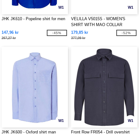
W1
W1
JHK JK610 - Popeline shirt for men
VELILLA V5015S - WOMEN'S
SHIRT WITH MAO COLLAR
147,96 kr
179,85 kr
-45%
-52%
267,27 kr
377,09 kr
W1
W1
JHK JK600 - Oxford shirt man
Front Row FR054 - Drill overshirt