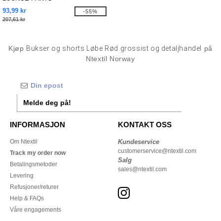
93,99 kr
-55%
207,61 kr
Kjøp
Bukser og shorts Løbe Rød grossist og detaljhandel
på
Ntextil Norway
Melde deg på!
INFORMASJON
KONTAKT OSS
Om Ntextil
Kundeservice
customerservice@ntextil.com
Track my order now
Salg
Betalingsmetoder
sales@ntextil.com
Levering
Refusjoner/returer
Help & FAQs
Våre engagements