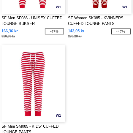
W1
W1
SF Men SF086 - UNISEX CUFFED
SF Women SK085 - KVINNERS
LOUNGE BUKSER
CUFFED LOUNGE PANTS
166,36 kr
142,05 kr
-47%
-47%
316,33 kr
270,28 kr
W1
SF Mini SM085 - KIDS’ CUFFED
LOUNGE PANTS