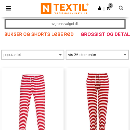
×
Ntextil-app
0
Last ned app
|
Bedre priser i appen!
avgrens valget ditt
GROSSIST OG DETA
BUKSER OG SHORTS LØBE RØD