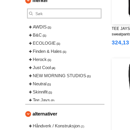
merker
AWDIS
(1)
TEE JAYS 
sweatpant
B&C
(1)
324,13
ECOLOGIE
(1)
Finden & Hales
(1)
Herock
(1)
Just Cool
(4)
NEW MORNING STUDIOS
(1)
Neutral
(1)
Skinnifit
(1)
Tee Jays
(2)
VESTI
(1)
alternativer
Håndverk / Konstruksjon
(2)