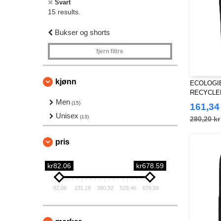
Svart
15 results.
Bukser og shorts
fjern filtre
kjønn
ECOLOGIE
RECYCLE
Men
(15)
161,34
Unisex
(13)
280,20 kr
pris
kr82.06
kr678.59
82.06
231.19
380.32
529.46
678.59