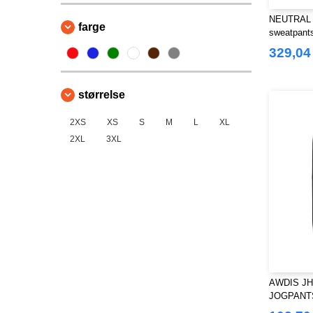
NEUTRAL O
farge
sweatpant
329,04
størrelse
2XS
XS
S
M
L
XL
2XL
3XL
AWDIS JH
JOGPANT