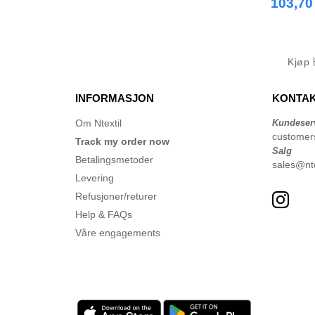
103,70
Kjøp
INFORMASJON
KONTAK
Om Ntextil
Kundeser
customer
Track my order now
Salg
Betalingsmetoder
sales@nte
Levering
Refusjoner/returer
Help & FAQs
Våre engagements