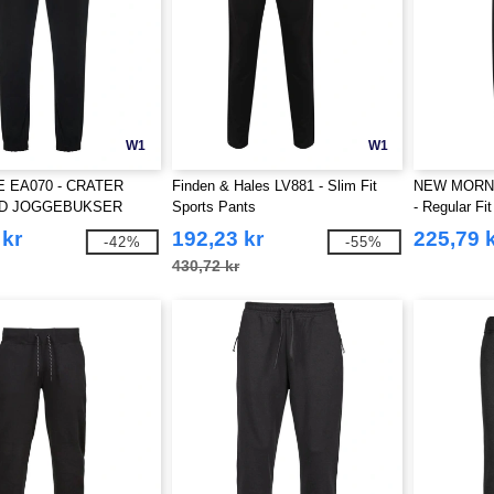
W1
W1
 EA070 - CRATER
Finden & Hales LV881 - Slim Fit
NEW MORN
D JOGGEBUKSER
Sports Pants
- Regular Fi
 kr
192,23 kr
225,79 
-42%
-55%
430,72 kr