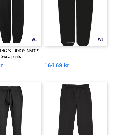
W1
W1
ING STUDIOS NM019
t Sweatpants
kr
164,69 kr