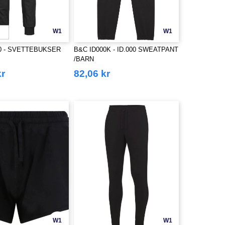
W1
W1
10 - SVETTEBUKSER
B&C ID000K - ID.000 SWEATPANT
/BARN
kr
82,06 kr
W1
W1