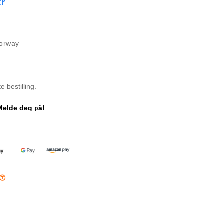
kr
Norway
 bestilling.
Melde deg på!