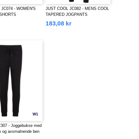
 JC074 - WOMEN'S
JUST COOL JC082 - MENS COOL
 SHORTS
TAPERED JOGPANTS
183,08 kr
W1
C307 - Joggebukse med
m og avsmalnende ben