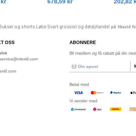
 kr
678,59 kr
202,82 
Bukser og shorts Løbe Svart grossist og detaljhandel
på Ntextil 
T OSS
ABONNERE
vice
Bli medlem og få rabatt på din neste
service@ntextil.com
xtil.com
Betal med
Vi sender med