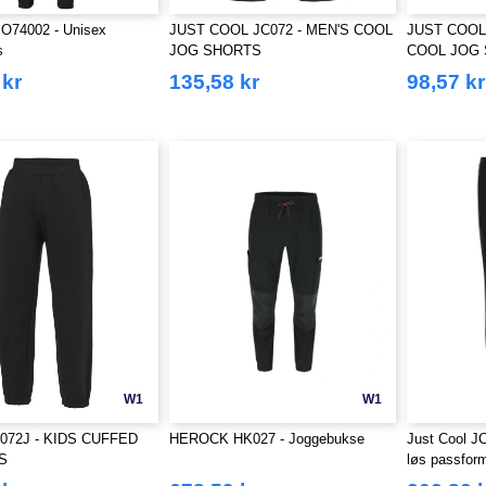
74002 - Unisex
JUST COOL JC072 - MEN'S COOL
JUST COOL
s
JOG SHORTS
COOL JOG
 kr
135,58 kr
98,57 kr
W1
W1
072J - KIDS CUFFED
HEROCK HK027 - Joggebukse
Just Cool J
S
løs passfor