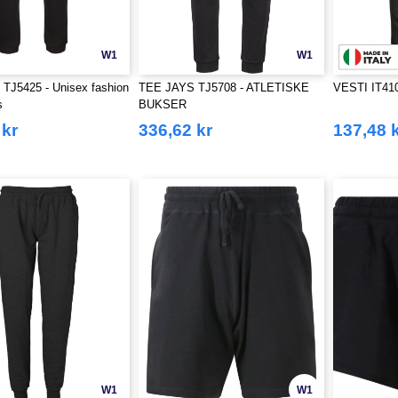
W1
W1
TJ5425 - Unisex fashion
TEE JAYS TJ5708 - ATLETISKE
VESTI IT4
s
BUKSER
 kr
336,62 kr
137,48 
W1
W1