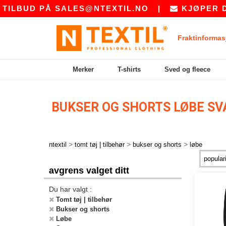
LBUD PÅ
SALES@NTEXTIL.NO
|
KJØPER DU B
Fraktinformas
Merker
T-shirts
Sved og fleece
BUKSER OG SHORTS LØBE S
>
>
>
ntextil
tomt tøj | tilbehør
bukser og shorts
løbe
avgrens valget ditt
Du har valgt :
Tomt tøj | tilbehør
Bukser og shorts
Løbe