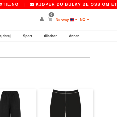
.NO
|
KJØPER DU BULK? BE OSS OM ET TI
0
Norway
NO
ejdstøj
Sport
tilbehør
Annen