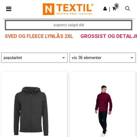
×
Ntextil-app
0
Last ned app
|
Bedre priser i appen!
avgrens valget ditt
GROSSIST OG DETALJ
SVED OG FLEECE LYNLÅS 2XL