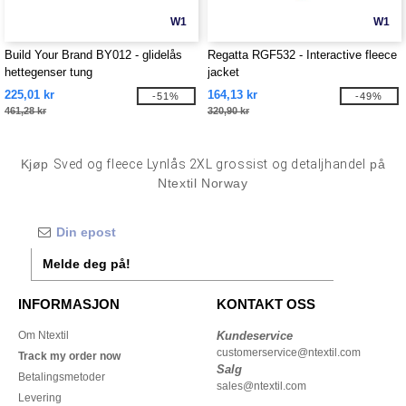
W1
W1
Build Your Brand BY012 - glidelås
Regatta RGF532 - Interactive fleece
hettegenser tung
jacket
225,01 kr
164,13 kr
-51%
-49%
461,28 kr
320,90 kr
Kjøp
Sved og fleece Lynlås 2XL grossist og detaljhandel
på
Ntextil Norway
Melde deg på!
INFORMASJON
KONTAKT OSS
Om Ntextil
Kundeservice
customerservice@ntextil.com
Track my order now
Salg
Betalingsmetoder
sales@ntextil.com
Levering