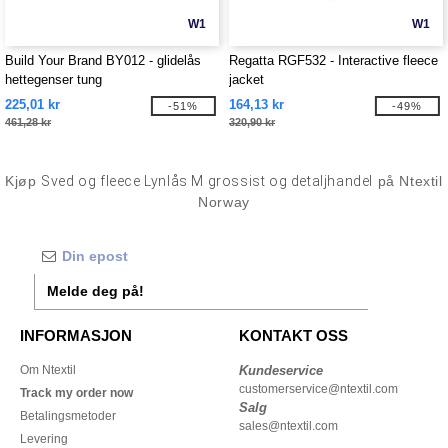
W1
W1
Build Your Brand BY012 - glidelås
Regatta RGF532 - Interactive fleece
hettegenser tung
jacket
225,01 kr
164,13 kr
-51%
-49%
461,28 kr
320,90 kr
Kjøp
Sved og fleece Lynlås M grossist og detaljhandel
på Ntextil
Norway
Melde deg på!
INFORMASJON
KONTAKT OSS
Om Ntextil
Kundeservice
customerservice@ntextil.com
Track my order now
Salg
Betalingsmetoder
sales@ntextil.com
Levering