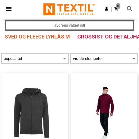
×
Ntextil-app
0
Last ned app
|
Bedre priser i appen!
avgrens valget ditt
GROSSIST OG DETALJH
SVED OG FLEECE LYNLÅS M