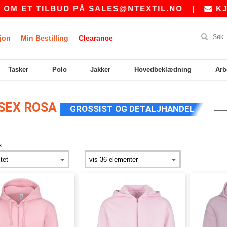
M ET TILBUD PÅ
SALES@NTEXTIL.NO
|
KJØP
jon
Min Bestilling
Clearance
Tasker
Polo
Jakker
Hovedbeklædning
Arb
ISEX ROSA
GROSSIST OG DETALJHANDEL
x