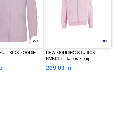
W1
W1
0J - KIDS ZOODIE
NEW MORNING STUDIOS
NMK013 - Barnas zip-up
hettegenser
kr
239,06 kr