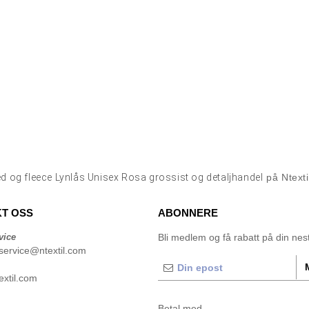
d og fleece Lynlås Unisex Rosa grossist og detaljhandel
på Ntext
T OSS
ABONNERE
vice
Bli medlem og få rabatt på din neste
service@ntextil.com
xtil.com
Betal med