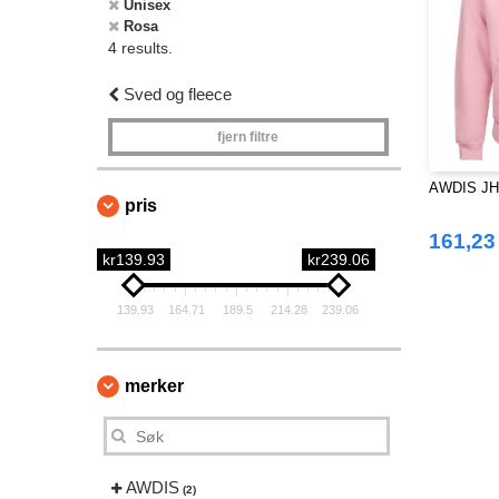
Unisex
Rosa
4 results.
Sved og fleece
fjern filtre
AWDIS JH
pris
161,23
kr139.93
kr239.06
139.93
164.71
189.5
214.28
239.06
merker
AWDIS
(2)