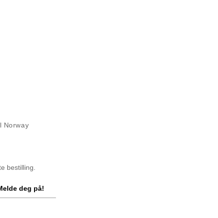
il Norway
 bestilling.
Melde deg på!