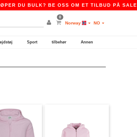
ER DU BULK? BE OSS OM ET TILBUD PÅ
SALES@
0
Norway
NO
ejdstøj
Sport
tilbehør
Annen