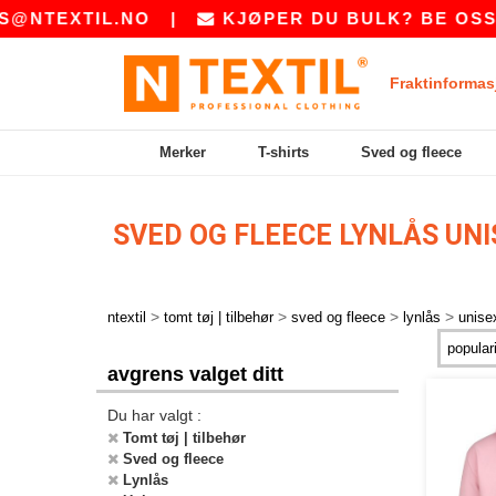
NTEXTIL.NO
|
KJØPER DU BULK? BE OSS O
Fraktinformas
Merker
T-shirts
Sved og fleece
SVED OG FLEECE LYNLÅS UN
>
>
>
>
ntextil
tomt tøj | tilbehør
sved og fleece
lynlås
unise
avgrens valget ditt
Du har valgt :
Tomt tøj | tilbehør
Sved og fleece
Lynlås