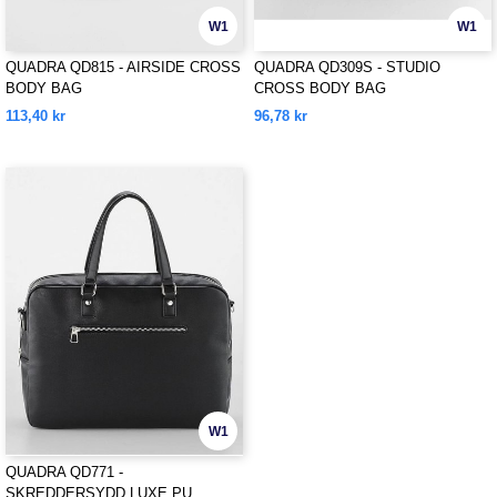
W1
W1
QUADRA QD815 - AIRSIDE CROSS
QUADRA QD309S - STUDIO
BODY BAG
CROSS BODY BAG
113,40 kr
96,78 kr
W1
QUADRA QD771 -
SKREDDERSYDD LUXE PU