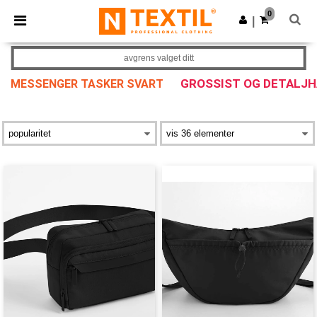
×
Ntextil-app
0
Last ned app
|
Bedre priser i appen!
avgrens valget ditt
GROSSIST OG DETALJ
MESSENGER TASKER SVART