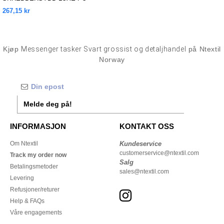
BRIEFCASE
267,15 kr
Kjøp
Messenger tasker Svart grossist og detaljhandel
på Ntextil
Norway
Melde deg på!
INFORMASJON
KONTAKT OSS
Om Ntextil
Kundeservice
customerservice@ntextil.com
Track my order now
Salg
Betalingsmetoder
sales@ntextil.com
Levering
Refusjoner/returer
Help & FAQs
Våre engagements