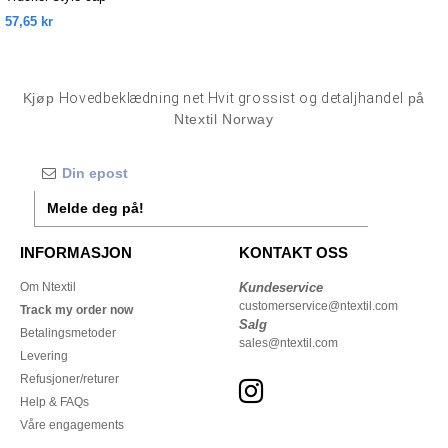
57,65 kr
Kjøp
Hovedbeklædning net Hvit grossist og detaljhandel
på
Ntextil Norway
Melde deg på!
INFORMASJON
KONTAKT OSS
Om Ntextil
Kundeservice
customerservice@ntextil.com
Track my order now
Salg
Betalingsmetoder
sales@ntextil.com
Levering
Refusjoner/returer
Help & FAQs
Våre engagements