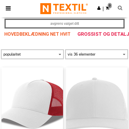
×
Ntextil-app
0
Last ned app
|
Bedre priser i appen!
avgrens valget ditt
GROSSIST OG DETAL
HOVEDBEKLÆDNING NET HVIT