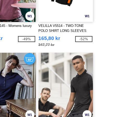
W1
W1
145 - Womens luxury
VELILLA V5514 - TWO-TONE
POLO SHIRT LONG SLEEVES
kr
165,80 kr
-49%
-52%
347,77 kr
W1
W1