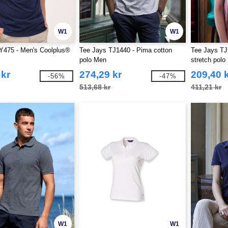
W1
W1
Y475 - Men's Coolplus®
Tee Jays TJ1440 - Pima cotton
Tee Jays TJ
polo Men
stretch polo
 kr
274,29 kr
209,40 
-56%
-47%
513,68 kr
411,21 kr
W1
W1