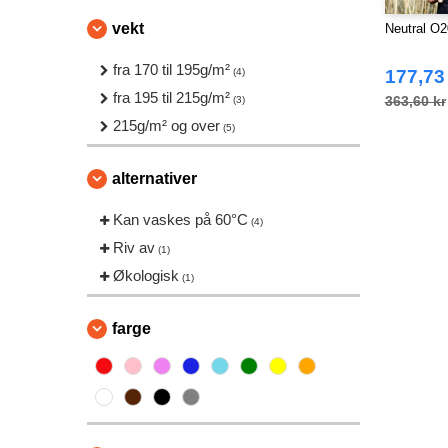
vekt
Neutral O20
fra 170 til 195g/m²
(4)
177,73
fra 195 til 215g/m²
363,60 kr
(3)
215g/m² og over
(5)
alternativer
Kan vaskes på 60°C
(4)
Riv av
(1)
Økologisk
(1)
farge