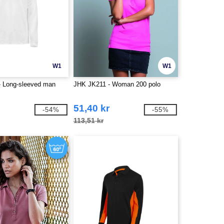
W1
W1
 Long-sleeved man
JHK JK211 - Woman 200 polo
51,40 kr
-54%
-55%
113,51 kr