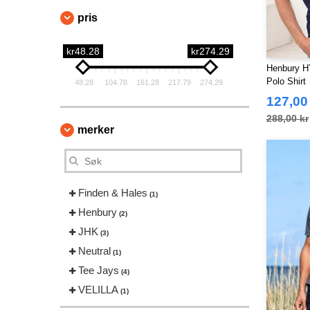
pris
kr48.28
kr274.29
Henbury H
Polo Shirt
48.28
104.78
161.28
217.79
274.29
127,00
288,00 kr
merker
Finden & Hales
(1)
Henbury
(2)
JHK
(3)
Neutral
(1)
Tee Jays
(4)
VELILLA
(1)