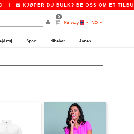
|
KJØPER DU BULK? BE OSS OM ET TILBUD P
0
Norway
NO
ejdstøj
Sport
tilbehør
Annen