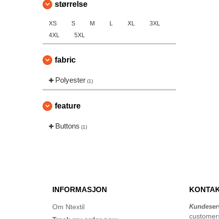
størrelse
XS
S
M
L
XL
3XL
4XL
5XL
fabric
Polyester
(1)
feature
Buttons
(1)
INFORMASJON
KONTAK
Om Ntextil
Kundeser
customer