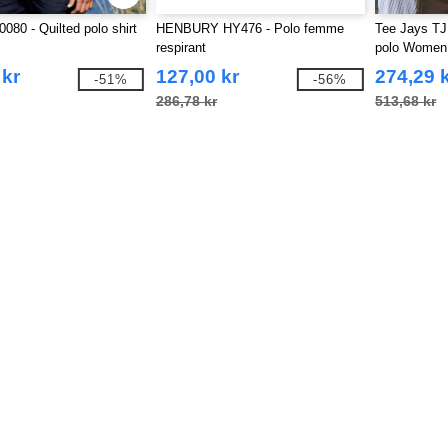
080 - Quilted polo shirt
HENBURY HY476 - Polo femme
Tee Jays TJ
respirant
polo Women
 kr
127,00 kr
274,29 
-51%
-56%
286,78 kr
513,68 kr