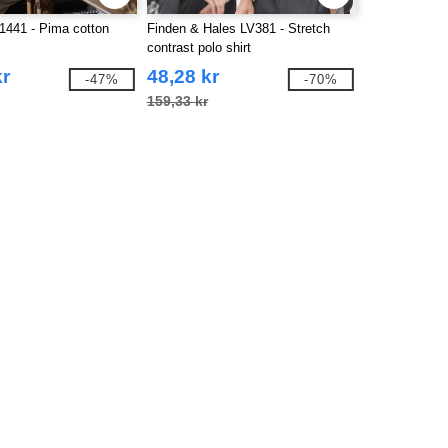
1441 - Pima cotton
Finden & Hales LV381 - Stretch
contrast polo shirt
kr
48,28 kr
-47%
-70%
159,33 kr