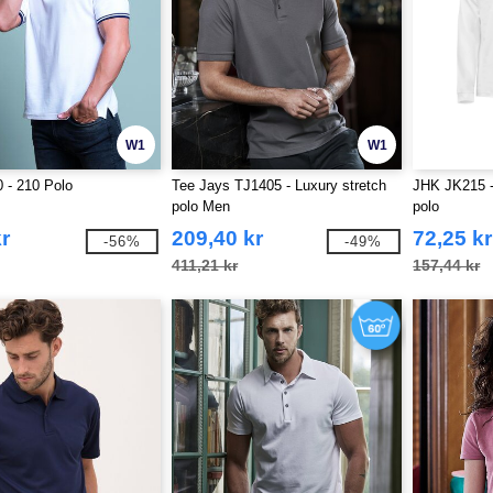
W1
W1
 - 210 Polo
Tee Jays TJ1405 - Luxury stretch
JHK JK215 -
polo Men
polo
r
209,40 kr
72,25 kr
-56%
-49%
411,21 kr
157,44 kr