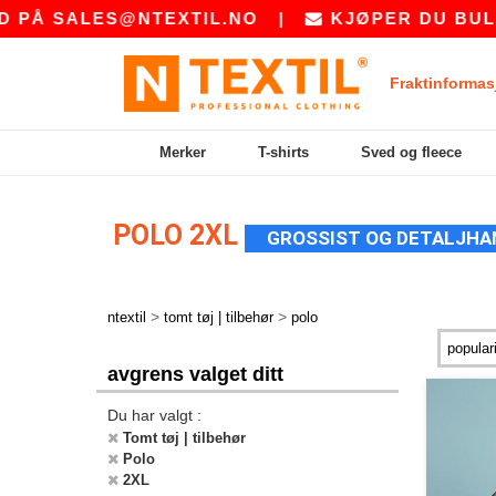
SALES@NTEXTIL.NO
|
KJØPER DU BULK? BE
Fraktinformas
Merker
T-shirts
Sved og fleece
POLO 2XL
GROSSIST OG DETALJHA
>
>
ntextil
tomt tøj | tilbehør
polo
avgrens valget ditt
Du har valgt :
Tomt tøj | tilbehør
Polo
2XL