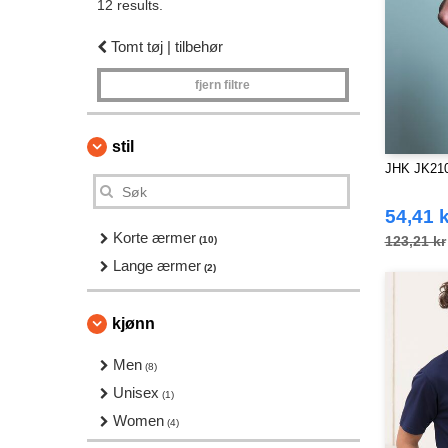
12 results.
Tomt tøj | tilbehør
fjern filtre
stil
JHK JK210
54,41 k
Korte ærmer
123,21 kr
(10)
Lange ærmer
(2)
kjønn
Men
(8)
Unisex
(1)
Women
(4)