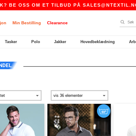
 OSS OM ET TILBUD PÅ
SALES@NTEXTIL.NO
jon
Min Bestilling
Clearance
Tasker
Polo
Jakker
Hovedbeklædning
Arb
NDEL