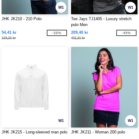
W1
W1
JHK JK210 - 210 Polo
Tee Jays TJ1405 - Luxury stretch
polo Men
54,41 kr
209,40 kr
-56%
-49%
123,21 kr
411,21 kr
W1
W1
JHK JK215 - Long-sleeved man polo
JHK JK211 - Woman 200 polo