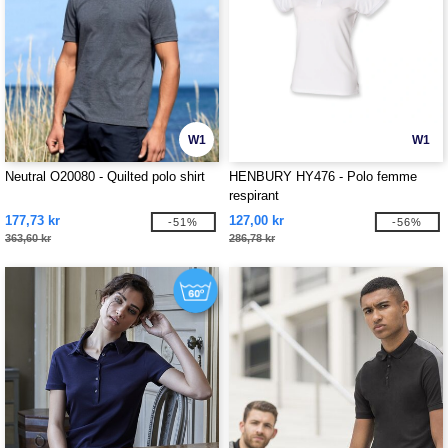
W1
W1
Neutral O20080 - Quilted polo shirt
HENBURY HY476 - Polo femme
respirant
177,73 kr
127,00 kr
-51%
-56%
363,60 kr
286,78 kr