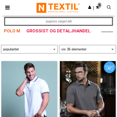
×
Ntextil-app
0
Last ned app
|
Bedre priser i appen!
avgrens valget ditt
GROSSIST OG DETALJHANDEL
POLO M