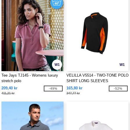
W1
W1
Tee Jays TJ145 - Womens luxury
VELILLA V5514 - TWO-TONE POLO
stretch polo
SHIRT LONG SLEEVES
209,40 kr
165,80 kr
-49%
-52%
411,21 kr
347,77 kr