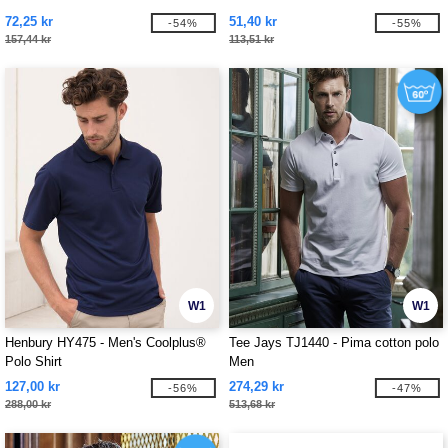
72,25 kr
51,40 kr
-54%
-55%
157,44 kr
113,51 kr
W1
W1
Henbury HY475 - Men's Coolplus®
Tee Jays TJ1440 - Pima cotton polo
Polo Shirt
Men
127,00 kr
274,29 kr
-56%
-47%
288,00 kr
513,68 kr