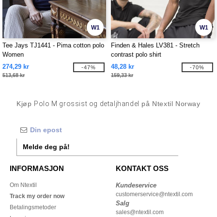
W1
W1
Tee Jays TJ1441 - Pima cotton polo
Finden & Hales LV381 - Stretch
Women
contrast polo shirt
274,29 kr
48,28 kr
-47%
-70%
513,68 kr
159,33 kr
Kjøp
Polo M grossist og detaljhandel
på Ntextil Norway
Melde deg på!
INFORMASJON
KONTAKT OSS
Om Ntextil
Kundeservice
customerservice@ntextil.com
Track my order now
Salg
Betalingsmetoder
sales@ntextil.com