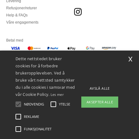
Levering
Refusjoner/returer
Help & FAQs
Våre engagements
Betal med
x
Vi sender med
Dette nettstedet bruker
cookies for å forbedre
brukeropplevelsen. Ved å
bruke vårt nettsted samtykker
du i alle cookies i samsvar med
AVSLÅ ALLE
vår Cookie Policy.
Les mer
AKSEPTER ALLE
NØDVENDIG
YTELSE
👋
Hei
Hvis du har spørsmål eller
REKLAME
Juridiske merknader
-
personvernerklæring
-
Vilkår og betingelser
-
Generelle
bekymringer, kan du kontakte oss
kontraktsbetingelser
-
Retningslinjer for informasjonskapsler
-
Site Map
Copyright
når som helst. Chatboten vår er her
2026 ntextil.no - Alle rettigheter forbeholdt
FUNKSJONALITET
for å hjelpe.