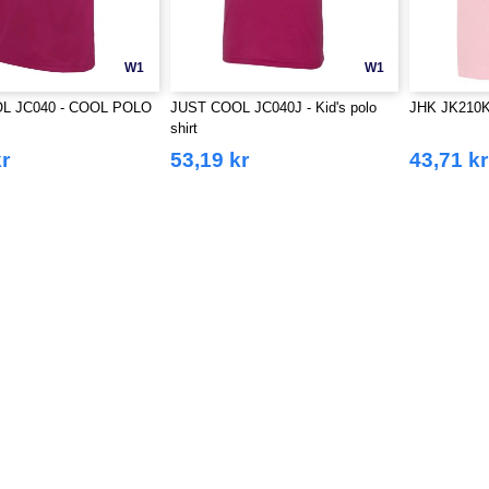
W1
W1
L JC040 - COOL POLO
JUST COOL JC040J - Kid's polo
JHK JK210K -
shirt
r
53,19 kr
43,71 kr