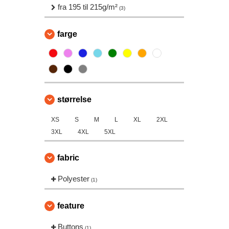
fra 195 til 215g/m²
(3)
farge
størrelse
XS
S
M
L
XL
2XL
3XL
4XL
5XL
fabric
Polyester
(1)
feature
Buttons
(1)