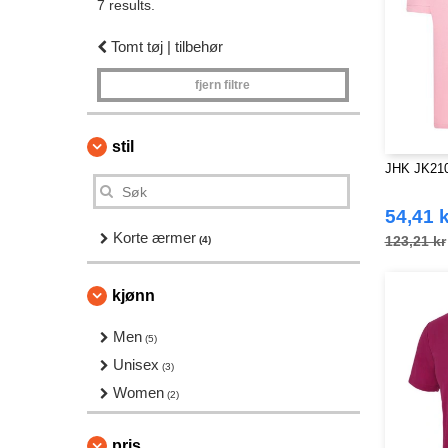
7 results.
Tomt tøj | tilbehør
fjern filtre
stil
JHK JK210
54,41 k
Korte ærmer
123,21 kr
(4)
kjønn
Men
(5)
Unisex
(3)
Women
(2)
pris