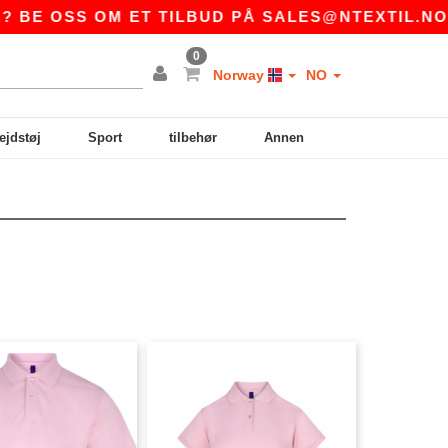
E OSS OM ET TILBUD PÅ
SALES@NTEXTIL.NO
0
Norway
NO
ejdstøj
Sport
tilbehør
Annen