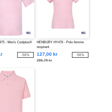
W1
W1
75 - Men's Coolplus®
HENBURY HY476 - Polo femme
respirant
kr
127,00 kr
-56%
-56%
286,78 kr