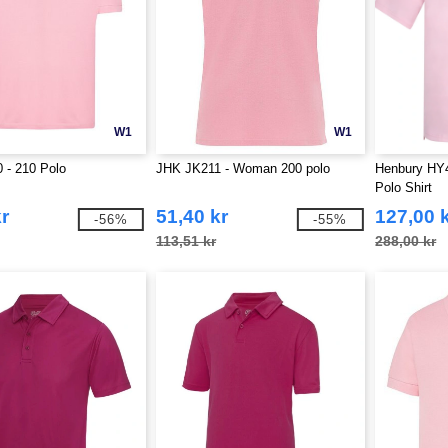
W1
W1
 - 210 Polo
JHK JK211 - Woman 200 polo
Henbury HY4
Polo Shirt
r
51,40 kr
127,00 
-56%
-55%
113,51 kr
288,00 kr