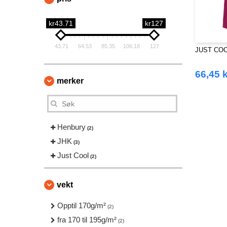
kr43.71
kr127
43.71
64.53
85.35
106.18
127
JUST COO
66,45 k
merker
Henbury
(2)
JHK
(3)
Just Cool
(2)
vekt
Opptil 170g/m²
(2)
fra 170 til 195g/m²
(2)