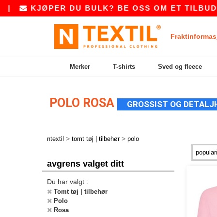
|
KJØPER DU BULK? BE OSS OM ET TILBUD P
Fraktinformas
Merker
T-shirts
Sved og fleece
POLO ROSA
GROSSIST OG DETALJ
>
>
ntextil
tomt tøj | tilbehør
polo
avgrens valget ditt
Du har valgt :
Tomt tøj | tilbehør
Polo
Rosa