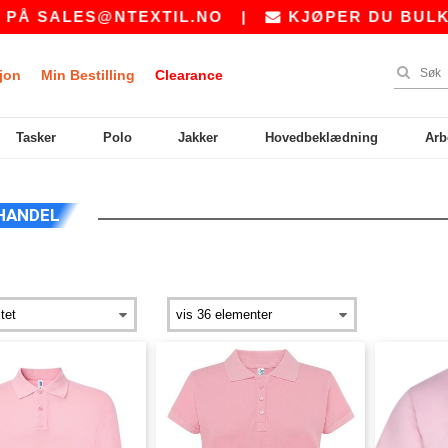
Å
SALES@NTEXTIL.NO
|
KJØPER DU BULK? B
jon
Min Bestilling
Clearance
Tasker
Polo
Jakker
Hovedbeklædning
Arb
HANDEL