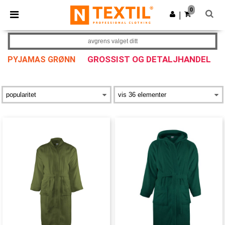
×
Ntextil-app
0
Last ned app
|
Bedre priser i appen!
avgrens valget ditt
GROSSIST OG DETALJHANDEL
PYJAMAS GRØNN