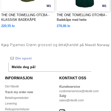
W1
W1
THE ONE TOWELLING OTCBA -
THE ONE TOWELLING OTCHBA -
KLASSISK BADEKÅPE
Badekåpe med hette
220,55 kr
278,86 kr
Kjøp
Pyjamas Grønn grossist og detaljhandel
på Ntextil Norway
Melde deg på!
INFORMASJON
KONTAKT OSS
Om Ntextil
Kundeservice
customerservice@ntextil.com
Track my order now
Salg
Betalingsmetoder
sales@ntextil.com
Levering
Refusjoner/returer