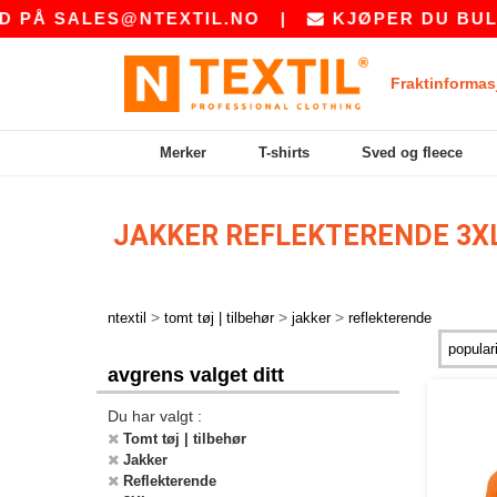
 PÅ
SALES@NTEXTIL.NO
|
KJØPER DU BULK?
Fraktinformas
Merker
T-shirts
Sved og fleece
JAKKER REFLEKTERENDE 3X
>
>
>
ntextil
tomt tøj | tilbehør
jakker
reflekterende
avgrens valget ditt
Du har valgt :
Tomt tøj | tilbehør
Jakker
Reflekterende