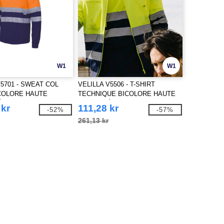
W1
W1
V5701 - SWEAT COL
VELILLA V5506 - T-SHIRT
COLORE HAUTE
TECHNIQUE BICOLORE HAUTE
É
VISIBILITÉ
 kr
111,28 kr
-52%
-57%
261,13 kr