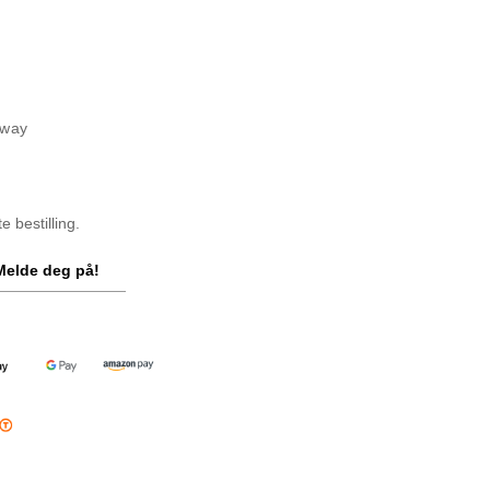
rway
 bestilling.
Melde deg på!