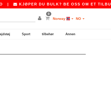
|
KJØPER DU BULK? BE OSS OM ET TILBUD
0
Norway
NO
ejdstøj
Sport
tilbehør
Annen