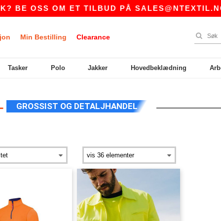
 BE OSS OM ET TILBUD PÅ
SALES@NTEXTIL.NO
jon
Min Bestilling
Clearance
Tasker
Polo
Jakker
Hovedbeklædning
Arb
L
GROSSIST OG DETALJHANDEL