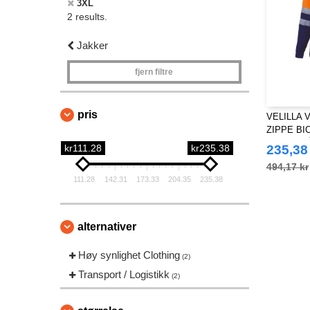
3XL
2 results.
Jakker
fjern filtre
pris
VELILLA 
ZIPPE BI
VISIBILIT
kr111.28
kr235.38
235,38
494,17 kr
111.28
142.31
173.33
204.35
235.38
alternativer
Høy synlighet Clothing
(2)
Transport / Logistikk
(2)