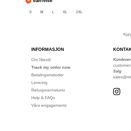
størrelse
S
M
L
XL
2XL
Kj
INFORMASJON
KONTAK
Om Ntextil
Kundeser
customer
Track my order now
Salg
Betalingsmetoder
sales@nte
Levering
Refusjoner/returer
Help & FAQs
Våre engagements