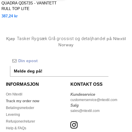
QUADRA QD573S - VANNTETT
RULL TOP LITE
387,24 kr
Kjøp
Tasker Rygsæk Grå grossist og detaljhandel
på Ntextil
Norway
Melde deg på!
INFORMASJON
KONTAKT OSS
Om Ntextil
Kundeservice
customerservice@ntextil.com
Track my order now
Salg
Betalingsmetoder
sales@ntextil.com
Levering
Refusjoner/returer
Help & FAQs