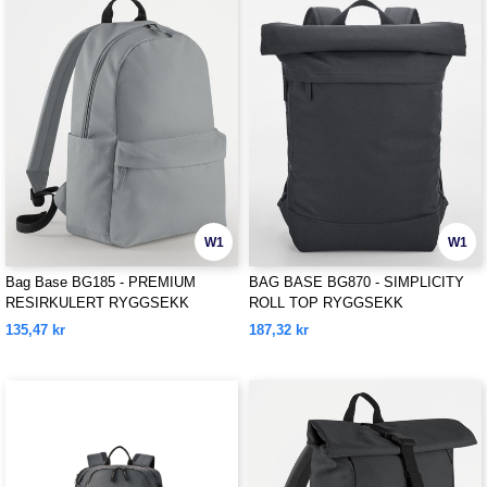
W1
W1
Bag Base BG185 - PREMIUM
BAG BASE BG870 - SIMPLICITY
RESIRKULERT RYGGSEKK
ROLL TOP RYGGSEKK
135,47 kr
187,32 kr