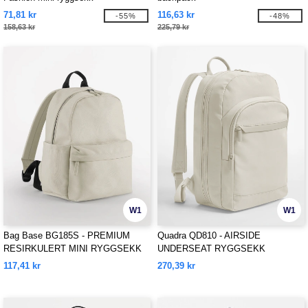
71,81 kr
116,63 kr
-55%
-48%
158,63 kr
225,79 kr
W1
W1
Bag Base BG185S - PREMIUM
Quadra QD810 - AIRSIDE
RESIRKULERT MINI RYGGSEKK
UNDERSEAT RYGGSEKK
117,41 kr
270,39 kr