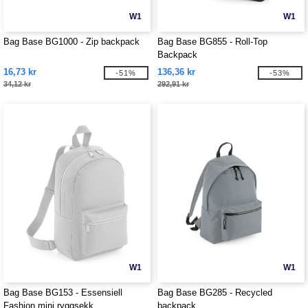
W1
W1
Bag Base BG1000 - Zip backpack
Bag Base BG855 - Roll-Top
Backpack
16,73 kr
136,36 kr
-51%
-53%
34,12 kr
292,91 kr
W1
W1
Bag Base BG153 - Essensiell
Bag Base BG285 - Recycled
Fashion mini ryggsekk
backpack