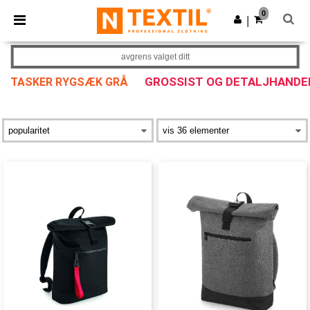
×
Ntextil-app
0
Last ned app
|
Bedre priser i appen!
avgrens valget ditt
GROSSIST OG DETALJHANDE
TASKER RYGSÆK GRÅ