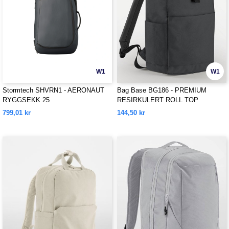
W1
W1
Stormtech SHVRN1 - AERONAUT
Bag Base BG186 - PREMIUM
RYGGSEKK 25
RESIRKULERT ROLL TOP
RYGGSEKK
799,01 kr
144,50 kr