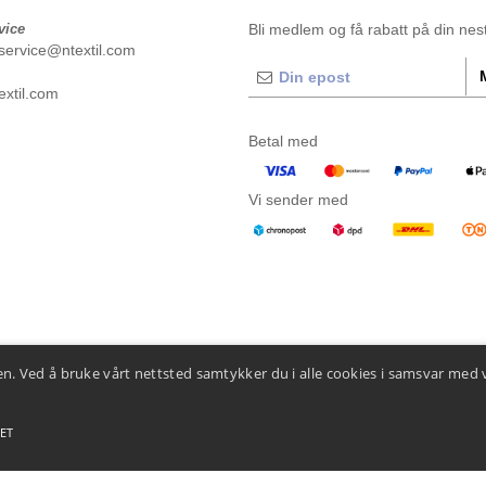
vice
Bli medlem og få rabatt på din neste
service@ntextil.com
xtil.com
Betal med
Vi sender med
n. Ved å bruke vårt nettsted samtykker du i alle cookies i samsvar med 
ET
 betingelser
-
Generelle kontraktsbetingelser
-
Retningslinjer for informasjonskapsler
-
Site M