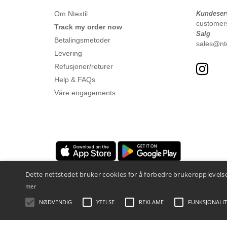
Om Ntextil
Kundeser
customer
Track my order now
Salg
Betalingsmetoder
sales@nte
Levering
Refusjoner/returer
Help & FAQs
Våre engagements
Dette nettstedet bruker cookies for å forbedre brukeropplevelse
mer
NØDVENDIG
YTELSE
REKLAME
FUNKSJONALIT
Juridiske merknader
-
personvernerklæring
-
Vilkår og