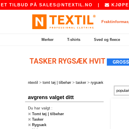
 TILBUD PÅ
SALES@NTEXTIL.NO
|
KJØPER D
Fraktinformas
Merker
T-shirts
Sved og fleece
TASKER RYGSÆK HVIT
GROSS
>
>
>
ntextil
tomt tøj | tilbehør
tasker
rygsæk
avgrens valget ditt
Du har valgt :
Tomt tøj | tilbehør
Tasker
Rygsæk