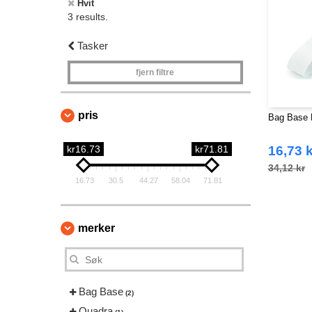
Hvit
3 results.
Tasker
fjern filtre
pris
Bag Base 
kr16.73
kr71.81
16,73 k
34,12 kr
16.73
30.5
44.27
58.04
71.81
merker
Bag Base
(2)
Quadra