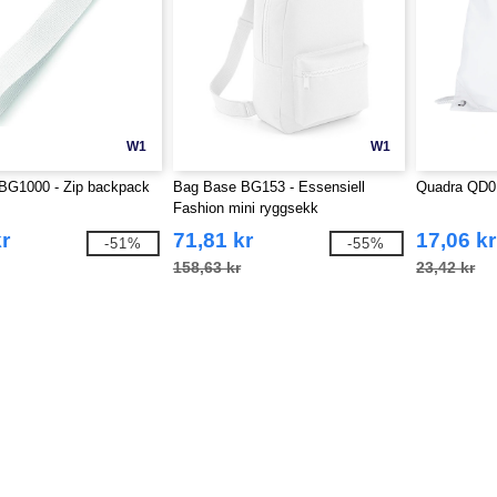
W1
W1
BG1000 - Zip backpack
Bag Base BG153 - Essensiell
Quadra QD0
Fashion mini ryggsekk
r
71,81 kr
17,06 kr
-51%
-55%
158,63 kr
23,42 kr