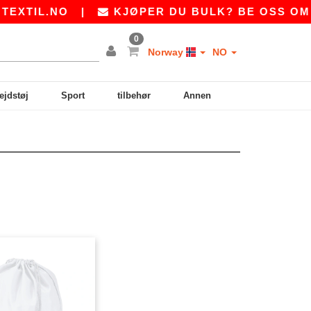
XTIL.NO
|
KJØPER DU BULK? BE OSS OM E
0
Norway
NO
ejdstøj
Sport
tilbehør
Annen