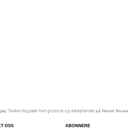
Kjøp
Tasker Rygsæk Hvit grossist og detaljhandel
på Ntextil Norw
T OSS
ABONNERE