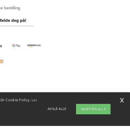
 bestilling.
Melde deg på!
x
vår Cookie Policy.
Les
AVSLÅ ALLE
AKSEPTER ALLE
ap
Copyright 2026 ntextil.no - Alle rettigheter forbeholdt