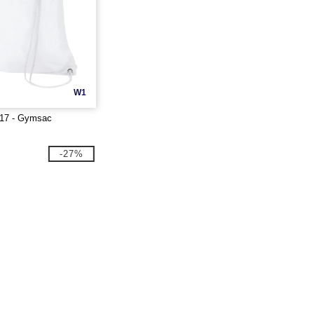
W1
17 - Gymsac
-27%