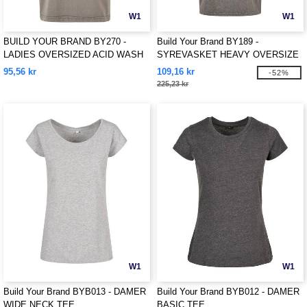
W1
W1
BUILD YOUR BRAND BY270 -
Build Your Brand BY189 -
LADIES OVERSIZED ACID WASH
SYREVASKET HEAVY OVERSIZE
TEE
TEE
95,56 kr
109,16 kr
-52%
225,23 kr
W1
W1
Build Your Brand BYB013 - DAMER
Build Your Brand BYB012 - DAMER
WIDE NECK TEE
BASIC TEE