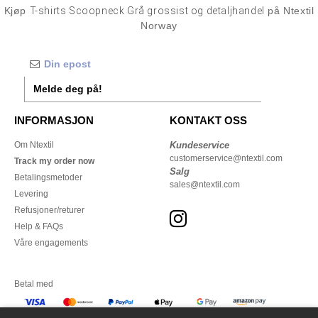
Kjøp
T-shirts Scoopneck Grå grossist og detaljhandel
på Ntextil
Norway
Melde deg på!
INFORMASJON
KONTAKT OSS
Om Ntextil
Kundeservice
customerservice@ntextil.com
Track my order now
Salg
Betalingsmetoder
sales@ntextil.com
Levering
Refusjoner/returer
Help & FAQs
Våre engagements
Betal med