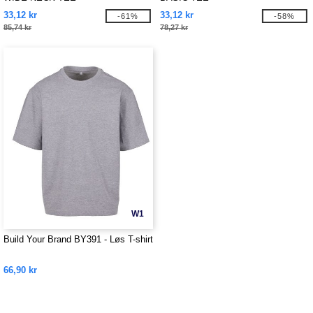
33,12 kr
33,12 kr
-61%
-58%
85,74 kr
78,27 kr
W1
Build Your Brand BY391 - Løs T-shirt
66,90 kr