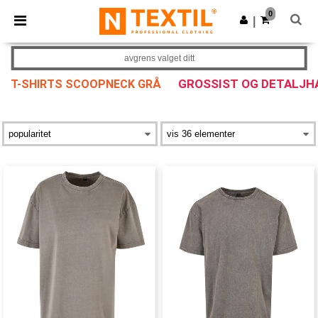
×
Ntextil-app
0
Last ned app
|
Bedre priser i appen!
avgrens valget ditt
GROSSIST OG DETALJH
T-SHIRTS SCOOPNECK GRÅ