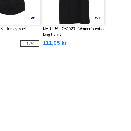
W1
W1
6 - Jersey buet
NEUTRAL O81020 - Women's extra
long t-shirt
111,05 kr
-47%