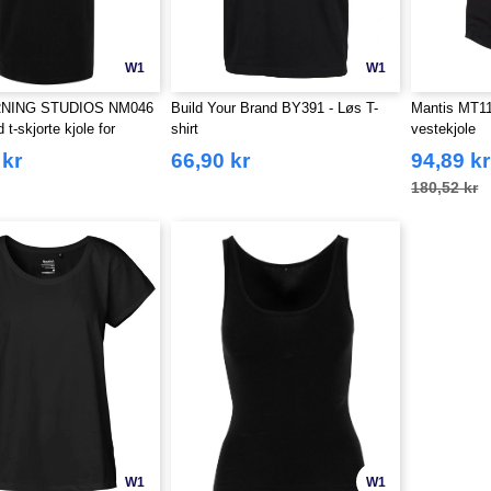
W1
W1
NING STUDIOS NM046
Build Your Brand BY391 - Løs T-
Mantis MT11
 t-skjorte kjole for
shirt
vestekjole
 kr
66,90 kr
94,89 kr
180,52 kr
W1
W1