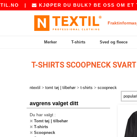
.NO
|
KJØPER DU BULK? BE OSS OM ET TI
Fraktinformas
Merker
T-shirts
Sved og fleece
T-SHIRTS SCOOPNECK SVAR
>
>
>
ntextil
tomt tøj | tilbehør
t-shirts
scoopneck
avgrens valget ditt
Du har valgt :
Tomt tøj | tilbehør
T-shirts
Scoopneck