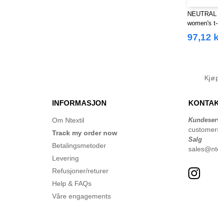
NEUTRAL O
women's t-
97,12 k
Kjø
INFORMASJON
KONTAK
Om Ntextil
Kundeser
customer
Track my order now
Salg
Betalingsmetoder
sales@nte
Levering
Refusjoner/returer
Help & FAQs
Våre engagements