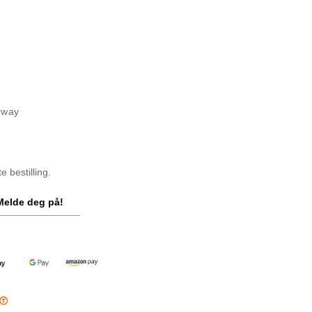
rway
 bestilling.
Melde deg på!