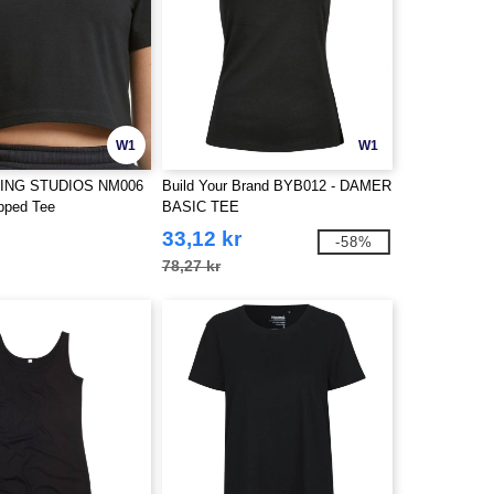
W1
W1
ING STUDIOS NM006
Build Your Brand BYB012 - DAMER
opped Tee
BASIC TEE
33,12 kr
-58%
78,27 kr