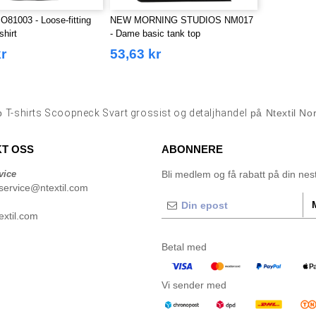
81003 - Loose-fitting
NEW MORNING STUDIOS NM017
shirt
- Dame basic tank top
r
53,63 kr
p
T-shirts Scoopneck Svart grossist og detaljhandel
på Ntextil No
T OSS
ABONNERE
vice
Bli medlem og få rabatt på din neste
service@ntextil.com
xtil.com
Betal med
Vi sender med