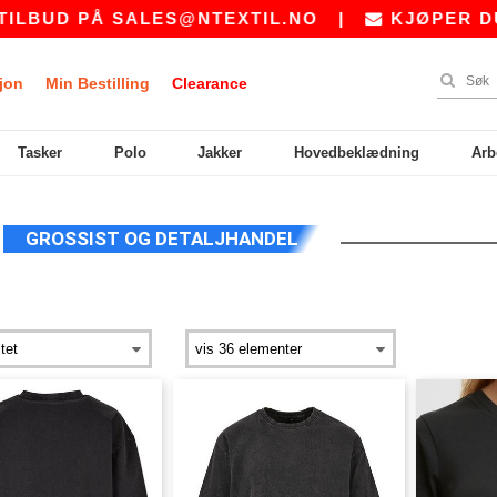
LBUD PÅ
SALES@NTEXTIL.NO
|
KJØPER DU B
jon
Min Bestilling
Clearance
Tasker
Polo
Jakker
Hovedbeklædning
Arb
T
GROSSIST OG DETALJHANDEL