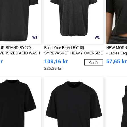
W1
W1
UR BRAND BY270 -
Build Your Brand BY189 -
NEW MORN
VERSIZED ACID WASH
SYREVASKET HEAVY OVERSIZE
- Ladies Cr
TEE
r
109,16 kr
57,65 kr
-52%
225,23 kr