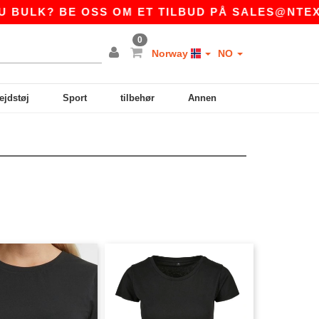
ULK? BE OSS OM ET TILBUD PÅ
SALES@NTEXTIL
0
Norway
NO
ejdstøj
Sport
tilbehør
Annen