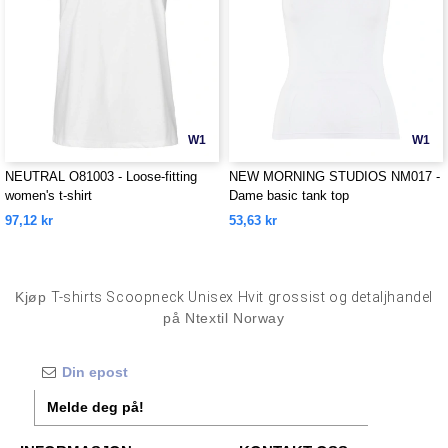
W1
W1
NEUTRAL O81003 - Loose-fitting
NEW MORNING STUDIOS NM017 -
women's t-shirt
Dame basic tank top
97,12 kr
53,63 kr
Kjøp
T-shirts Scoopneck Unisex Hvit grossist og detaljhandel
på Ntextil Norway
Melde deg på!