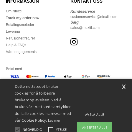
INFORMASJON
KONTAKT OSS
Om Ntextil
Kundeservice
customerservice@ntextil.com
Track my order now
Salg
Betalingsmetoder
sales@ntextil.com
Levering
Refusjoner/returer
Help & FAQs
Våre engagements
Betal med
x
Vi sender med
Dette nettstedet bruker
cookies for å forbedre
brukeropplevelsen. Ved å
bruke vårt nettsted samtykker
du i alle cookies i samsvar med
AVSLÅ ALLE
vår Cookie Policy.
Les mer
AKSEPTER ALLE
NØDVENDIG
YTELSE