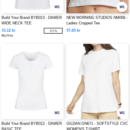
W1
W1
Build Your Brand BYB013 - DAMER
NEW MORNING STUDIOS NM006 -
WIDE NECK TEE
Ladies Cropped Tee
33,12 kr
57,65 kr
-61%
85,74 kr
W1
W1
Build Your Brand BYB012 - DAMER
GILDAN GN671 - SOFTSTYLE CVC
BASIC TEE
WOMEN'S T-SHIRT