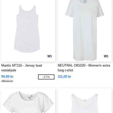
W1
W1
Mantis MT116 - Jersey buet
NEUTRAL O81020 - Women's extra
vestekjole
long t-shirt
94,89 kr
111,05 kr
-47%
180,52 kr