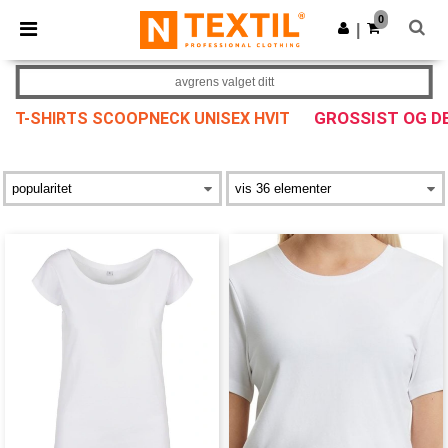
×
Ntextil-app
0
Last ned app
|
Bedre priser i appen!
avgrens valget ditt
GROSSIST OG D
T-SHIRTS SCOOPNECK UNISEX HVIT