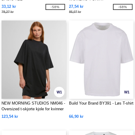
33,12 kr
27,54 kr
-58%
-68%
78,27 kr
85,07 kr
W1
W1
NEW MORNING STUDIOS NM046 -
Build Your Brand BY391 - Løs T-shirt
Oversized t-skjorte kjole for kvinner
123,54 kr
66,90 kr