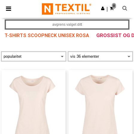
×
Ntextil-app
0
Last ned app
|
Bedre priser i appen!
avgrens valget ditt
GROSSIST OG 
T-SHIRTS SCOOPNECK UNISEX ROSA