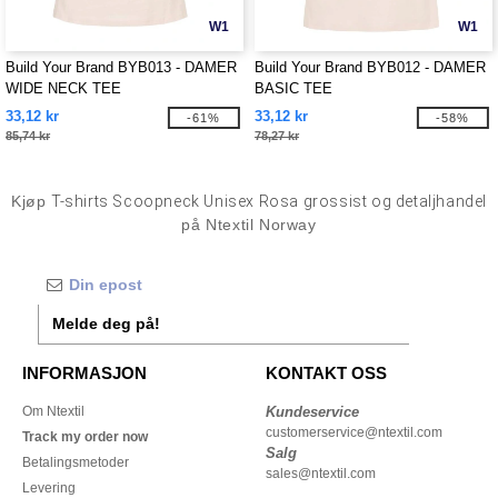
W1
W1
Build Your Brand BYB013 - DAMER
Build Your Brand BYB012 - DAMER
WIDE NECK TEE
BASIC TEE
33,12 kr
33,12 kr
-61%
-58%
85,74 kr
78,27 kr
Kjøp
T-shirts Scoopneck Unisex Rosa grossist og detaljhandel
på Ntextil Norway
Melde deg på!
INFORMASJON
KONTAKT OSS
Om Ntextil
Kundeservice
customerservice@ntextil.com
Track my order now
Salg
Betalingsmetoder
sales@ntextil.com
Levering