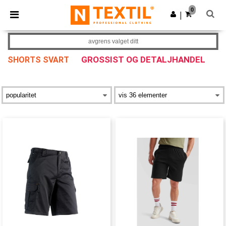
×
Ntextil-app
0
Last ned app
|
Bedre priser i appen!
avgrens valget ditt
GROSSIST OG DETALJHANDEL
SHORTS SVART