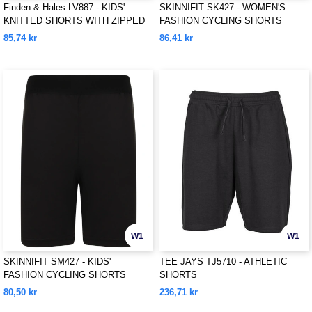
Finden & Hales LV887 - KIDS'
SKINNIFIT SK427 - WOMEN'S
KNITTED SHORTS WITH ZIPPED
FASHION CYCLING SHORTS
POCKETS
85,74 kr
86,41 kr
W1
W1
SKINNIFIT SM427 - KIDS'
TEE JAYS TJ5710 - ATHLETIC
FASHION CYCLING SHORTS
SHORTS
80,50 kr
236,71 kr