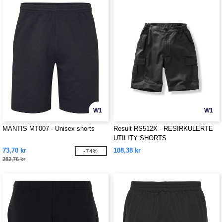
W1
W1
MANTIS MT007 - Unisex shorts
Result RS512X - RESIRKULERTE
UTILITY SHORTS
73,70 kr
108,38 kr
-74%
282,76 kr