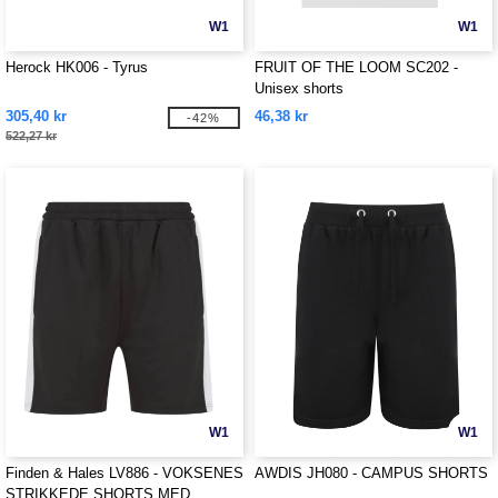
W1
W1
Herock HK006 - Tyrus
FRUIT OF THE LOOM SC202 -
Unisex shorts
305,40 kr
46,38 kr
-42%
522,27 kr
W1
W1
Finden & Hales LV886 - VOKSENES
AWDIS JH080 - CAMPUS SHORTS
STRIKKEDE SHORTS MED