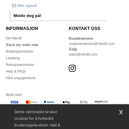
Melde deg på!
INFORMASJON
KONTAKT OSS
Om Ntextil
Kundeservice
customerservice@ntextil.com
Track my order now
Salg
Betalingsmetoder
sales@ntextil.com
Levering
Refusjoner/returer
Help & FAQs
Våre engagements
Betal med
x
Vi sender med
Dette nettstedet bruker
cookies for å forbedre
brukeropplevelsen. Ved å