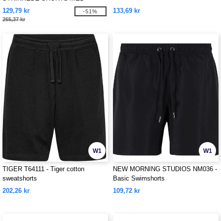
GLIDELÅSLOMMER
129,79 kr
133,69 kr
-51%
265,37 kr
W1
W1
TIGER T64111 - Tiger cotton
NEW MORNING STUDIOS NM036 -
sweatshorts
Basic Swimshorts
202,26 kr
109,72 kr