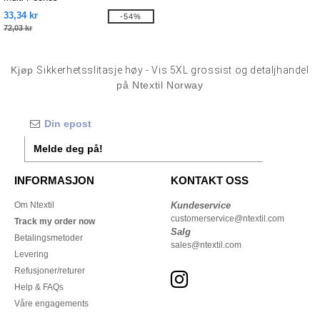
33,34 kr
-54%
72,03 kr
Kjøp
Sikkerhetsslitasje høy - Vis 5XL grossist og detaljhandel
på Ntextil Norway
Melde deg på!
INFORMASJON
KONTAKT OSS
Om Ntextil
Kundeservice
customerservice@ntextil.com
Track my order now
Salg
Betalingsmetoder
sales@ntextil.com
Levering
Refusjoner/returer
Help & FAQs
Våre engagements