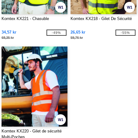
W1
W1
Korntex KX221 - Chasuble
Korntex KX218 - Gilet De Sécurité
34,57 kr
26,65 kr
-49%
-55%
68,35 kr
59,76 kr
W1
Korntex KX220 - Gilet de sécurité
Multi-Poches