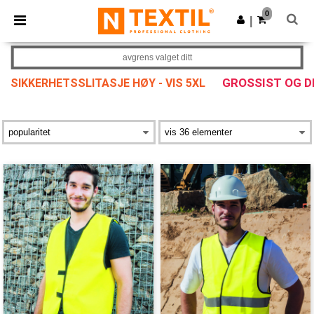
×
Ntextil-app
0
Last ned app
|
Bedre priser i appen!
avgrens valget ditt
GROSSIST OG 
SIKKERHETSSLITASJE HØY - VIS 5XL