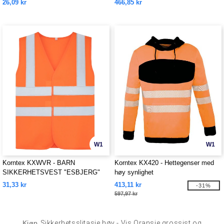
26,09 kr
466,85 kr
W1
W1
Korntex KXWVR - BARN
Korntex KX420 - Hettegenser med
SIKKERHETSVEST "ESBJERG"
høy synlighet
31,33 kr
413,11 kr
-31%
597,97 kr
Kjøp
Sikkerhetsslitasje høy - Vis Oransje grossist og