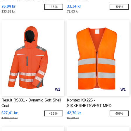
76,04 kr
33,34 kr
-43%
-54%
133,58 kr
72,03 kr
W1
W1
Result RS331 - Dynamic Soft Shell
Korntex KX225 -
Coat
SIKKERHETSVEST MED
GLIDELÅS "COLOGNE"
627,41 kr
42,70 kr
-55%
-56%
1 386,17 kr
97,12 kr