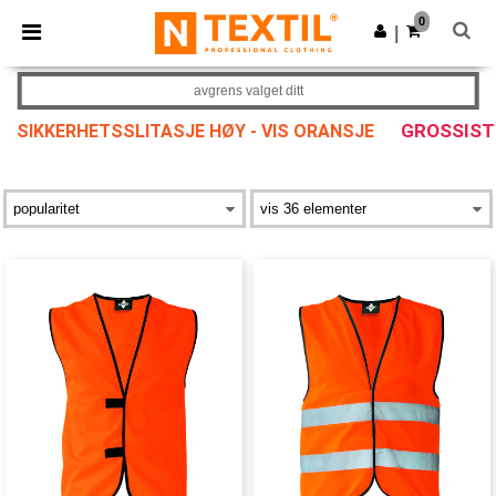
×
Ntextil-app
0
Last ned app
|
Bedre priser i appen!
avgrens valget ditt
GROSSIST
SIKKERHETSSLITASJE HØY - VIS ORANSJE