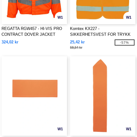
W1
W1
REGATTA RGW457 - HI-VIS PRO
Korntex KX227 -
CONTRACT DOVER JACKET
SIKKERHETSVEST FOR TRYKK
"PASSAU"
324,02 kr
25,42 kr
-57%
59,54 kr
W1
W1