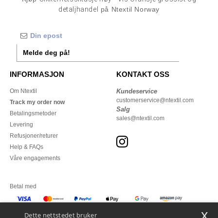
detaljhandel
på Ntextil Norway
Melde deg på!
INFORMASJON
KONTAKT OSS
Om Ntextil
Kundeservice
customerservice@ntextil.com
Track my order now
Salg
Betalingsmetoder
sales@ntextil.com
Levering
Refusjoner/returer
Help & FAQs
Våre engagements
Betal med
x
Vi sender med
Dette nettstedet bruker