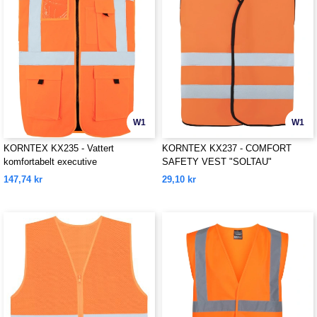
W1
W1
KORNTEX KX235 - Vattert
KORNTEX KX237 - COMFORT
komfortabelt executive
SAFETY VEST "SOLTAU"
sikkerhetsvest "WISMAR"
147,74 kr
29,10 kr