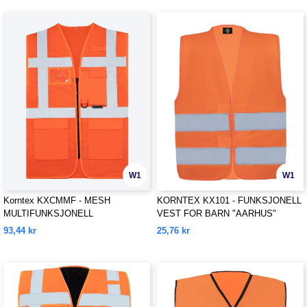
W1
W1
Korntex KXCMMF - MESH
KORNTEX KX101 - FUNKSJONELL
MULTIFUNKSJONELL
VEST FOR BARN "AARHUS"
SIKKERHETSVEST "LARISA"
93,44 kr
25,76 kr