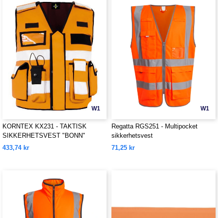
W1
W1
KORNTEX KX231 - TAKTISK
Regatta RGS251 - Multipocket
SIKKERHETSVEST "BONN"
sikkerhetsvest
433,74 kr
71,25 kr