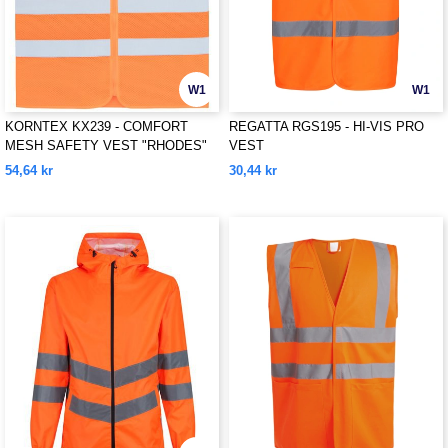
W1
W1
KORNTEX KX239 - COMFORT
REGATTA RGS195 - HI-VIS PRO
MESH SAFETY VEST "RHODES"
VEST
54,64 kr
30,44 kr