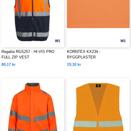
W1
W1
Regatta RGS257 - HI-VIS PRO
KORNTEX KX234 -
FULL ZIP VEST
RYGGPLASTER
80,17 kr
19,18 kr