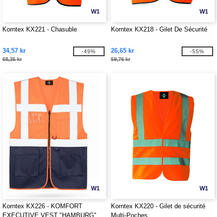
W1
W1
Korntex KX221 - Chasuble
Korntex KX218 - Gilet De Sécurité
34,57 kr
26,65 kr
-49%
-55%
68,35 kr
59,76 kr
W1
W1
Korntex KX226 - KOMFORT
Korntex KX220 - Gilet de sécurité
EXECUTIVE VEST "HAMBURG"
Multi-Poches