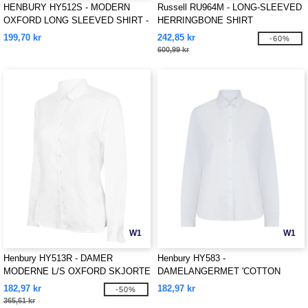
HENBURY HY512S - MODERN
Russell RU964M - LONG-SLEEVED
OXFORD LONG SLEEVED SHIRT -
HERRINGBONE SHIRT
SLIM FIT
199,70 kr
242,85 kr
-60%
600,99 kr
W1
W1
Henbury HY513R - DAMER
Henbury HY583 -
MODERNE L/S OXFORD SKJORTE
DAMELANGERMET 'COTTON
– REGULAR PASSFORM
FEEL' COOLPLUS® SKJORTE
182,97 kr
182,97 kr
-50%
365,61 kr