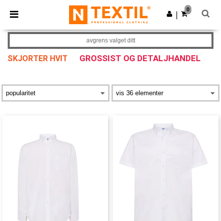
×
Ntextil-app
0
Last ned app
|
Bedre priser i appen!
avgrens valget ditt
GROSSIST OG DETALJHANDEL
SKJORTER HVIT