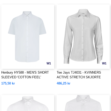
W1
W1
Henbury HY588 - MEN'S SHORT
Tee Jays TJ4031 - KVINNERS
SLEEVED 'COTTON FEEL'
ACTIVE STRETCH SKJORTE
COOLPLUS® SKJORTE
175,50 kr
486,25 kr