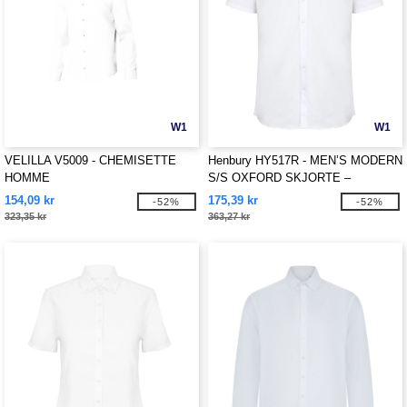
W1
W1
VELILLA V5009 - CHEMISETTE
Henbury HY517R - MEN’S MODERN
HOMME
S/S OXFORD SKJORTE –
REGULAR PASSFORM
154,09 kr
175,39 kr
-52%
-52%
323,35 kr
363,27 kr