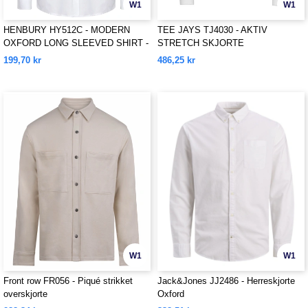
W1
W1
HENBURY HY512C - MODERN
TEE JAYS TJ4030 - AKTIV
OXFORD LONG SLEEVED SHIRT -
STRETCH SKJORTE
CLASSIC FIT
199,70 kr
486,25 kr
W1
W1
Front row FR056 - Piqué strikket
Jack&Jones JJ2486 - Herreskjorte
overskjorte
Oxford