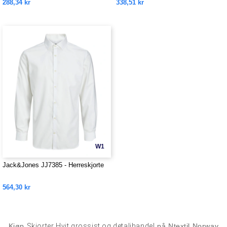
288,34 kr
338,51 kr
W1
Jack&Jones JJ7385 - Herreskjorte
564,30 kr
Kjøp
Skjorter Hvit grossist og detaljhandel
på Ntextil Norway