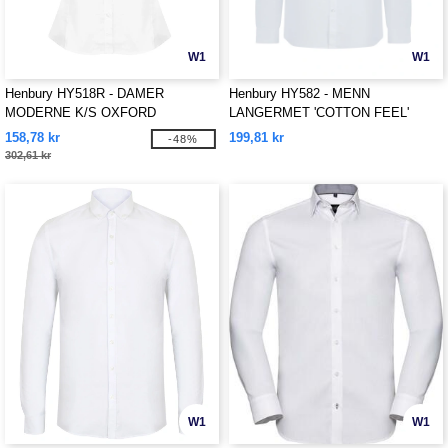
W1
W1
Henbury HY518R - DAMER
Henbury HY582 - MENN
MODERNE K/S OXFORD
LANGERMET 'COTTON FEEL'
SKJORTE – REGULAR
COOLPLUS® SKJORTE
158,78 kr
199,81 kr
-48%
PASSFORM
302,61 kr
W1
W1