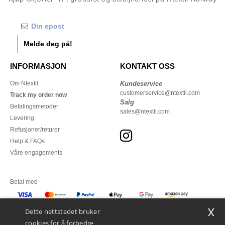
Melde deg på!
INFORMASJON
KONTAKT OSS
Om Ntextil
Kundeservice
customerservice@ntextil.com
Track my order now
Salg
Betalingsmetoder
sales@ntextil.com
Levering
Refusjoner/returer
Help & FAQs
Våre engagements
Betal med
x
Vi sender med
Dette nettstedet bruker
cookies for å forbedre