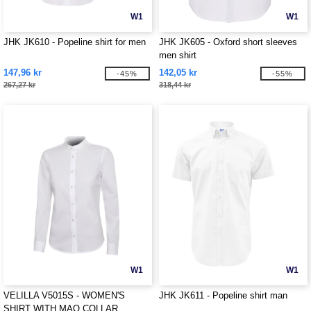
W1
W1
JHK JK610 - Popeline shirt for men
JHK JK605 - Oxford short sleeves
men shirt
147,96 kr
142,05 kr
-45%
-55%
267,27 kr
318,44 kr
W1
W1
VELILLA V5015S - WOMEN'S
JHK JK611 - Popeline shirt man
SHIRT WITH MAO COLLAR