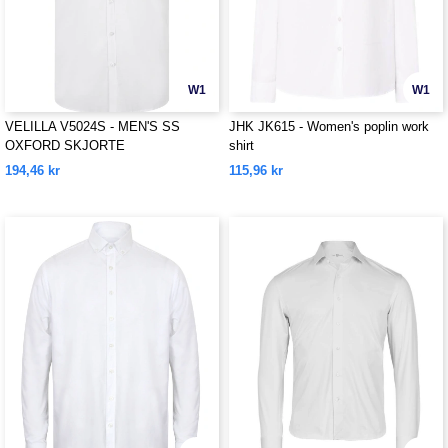
W1
W1
VELILLA V5024S - MEN'S SS
JHK JK615 - Women's poplin work
OXFORD SKJORTE
shirt
194,46 kr
115,96 kr