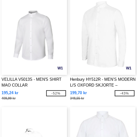
W1
W1
VELILLA V5013S - MEN'S SHIRT
Henbury HY512R - MEN’S MODERN
MAO COLLAR
L/S OXFORD SKJORTE –
REGULAR PASSFORM
195,24 kr
199,70 kr
-52%
-43%
409,99 kr
348,55 kr