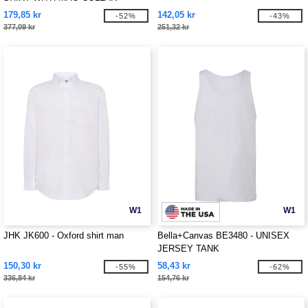
179,85 kr
142,05 kr
-52%
-43%
377,09 kr
251,32 kr
W1
W1
JHK JK600 - Oxford shirt man
Bella+Canvas BE3480 - UNISEX
JERSEY TANK
150,30 kr
58,43 kr
-55%
-62%
336,84 kr
154,76 kr