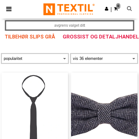
×
Ntextil-app
0
Last ned app
|
Bedre priser i appen!
avgrens valget ditt
GROSSIST OG DETALJHANDEL
TILBEHØR SLIPS GRÅ