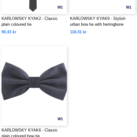
W1
W1
KARLOWSKY KYAK2 - Classic
KARLOWSKY KYAK9 - Stylish
plain coloured tie
urban bow tie with herringbone
pattern
90,43 kr
118,41 kr
W1
KARLOWSKY KYAK6 - Classic
plain coloured bow tie