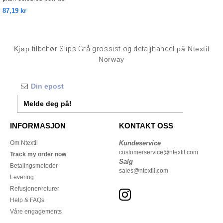
87,19 kr
Kjøp
tilbehør Slips Grå grossist og detaljhandel
på Ntextil
Norway
Melde deg på!
INFORMASJON
KONTAKT OSS
Om Ntextil
Kundeservice
customerservice@ntextil.com
Track my order now
Salg
Betalingsmetoder
sales@ntextil.com
Levering
Refusjoner/returer
Help & FAQs
Våre engagements