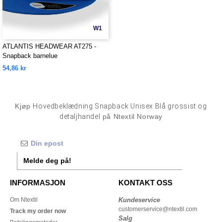
W1
ATLANTIS HEADWEAR AT275 -
Snapback barnelue
54,86 kr
Kjøp
Hovedbeklædning Snapback Unisex Blå grossist og
detaljhandel
på Ntextil Norway
Melde deg på!
INFORMASJON
KONTAKT OSS
Om Ntextil
Kundeservice
customerservice@ntextil.com
Track my order now
Salg