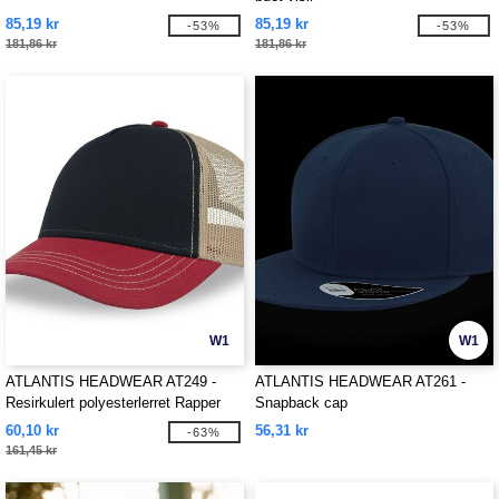
85,19 kr
85,19 kr
-53%
-53%
181,86 kr
181,86 kr
W1
W1
ATLANTIS HEADWEAR AT249 -
ATLANTIS HEADWEAR AT261 -
Resirkulert polyesterlerret Rapper
Snapback cap
cap
60,10 kr
56,31 kr
-63%
161,45 kr