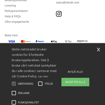
Betalingsmetoder
sales@ntextil.com
Levering
Refusjoner/returer
Help & FAQs
Våre engagements
Betal med
x
Vi sender med
Dette nettstedet bruker
cookies for å forbedre
brukeropplevelsen. Ved å
bruke vårt nettsted samtykker
du i alle cookies i samsvar med
AVSLÅ ALLE
vår Cookie Policy.
Les mer
AKSEPTER ALLE
NØDVENDIG
YTELSE
👋
Hei
Hvis du har spørsmål eller
REKLAME
Juridiske merknader
-
personvernerklæring
-
Vilkår og betingelser
-
Generelle
bekymringer, kan du kontakte oss
kontraktsbetingelser
-
Retningslinjer for informasjonskapsler
-
Site Map
Copyright
når som helst. Chatboten vår er her
2026 ntextil.no - Alle rettigheter forbeholdt
FUNKSJONALITET
for å hjelpe.