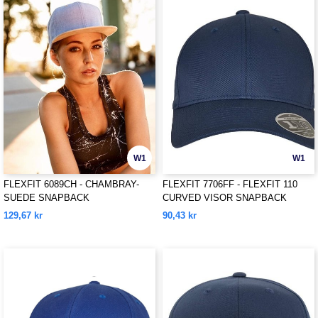
W1
W1
FLEXFIT 6089CH - CHAMBRAY-
FLEXFIT 7706FF - FLEXFIT 110
SUEDE SNAPBACK
CURVED VISOR SNAPBACK
129,67 kr
90,43 kr