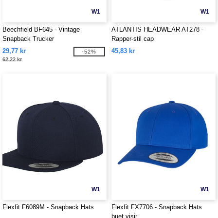
W1
W1
Beechfield BF645 - Vintage
ATLANTIS HEADWEAR AT278 -
Snapback Trucker
Rapper-stil cap
29,77 kr
45,83 kr
-52%
62,22 kr
W1
W1
Flexfit F6089M - Snapback Hats
Flexfit FX7706 - Snapback Hats
buet visir