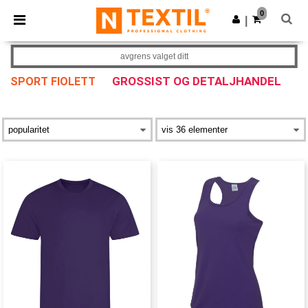
×
Ntextil-app
0
Last ned app
|
Bedre priser i appen!
avgrens valget ditt
GROSSIST OG DETALJHANDEL
SPORT FIOLETT