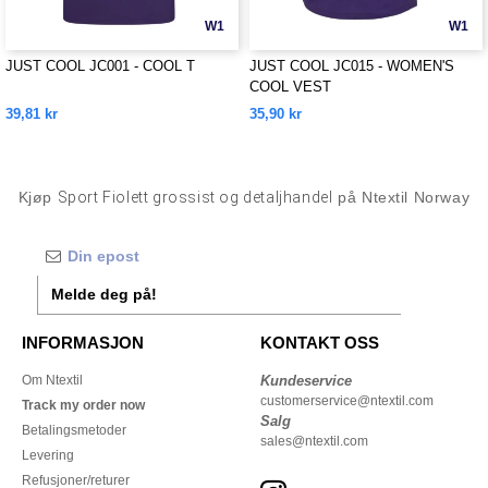
W1
W1
JUST COOL JC001 - COOL T
JUST COOL JC015 - WOMEN'S
COOL VEST
39,81 kr
35,90 kr
Kjøp
Sport Fiolett grossist og detaljhandel
på Ntextil Norway
Melde deg på!
INFORMASJON
KONTAKT OSS
Om Ntextil
Kundeservice
customerservice@ntextil.com
Track my order now
Salg
Betalingsmetoder
sales@ntextil.com
Levering
Refusjoner/returer