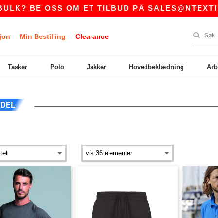
K? BE OSS OM ET TILBUD PÅ
SALES@NTEXTIL.
jon
Min Bestilling
Clearance
Tasker
Polo
Jakker
Hovedbeklædning
Arb
NDEL