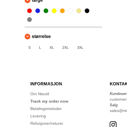
farge
størrelse
S
L
XL
2XL
3XL
INFORMASJON
KONTAK
Om Ntextil
Kundeser
customer
Track my order now
Salg
Betalingsmetoder
sales@nte
Levering
Refusjoner/returer