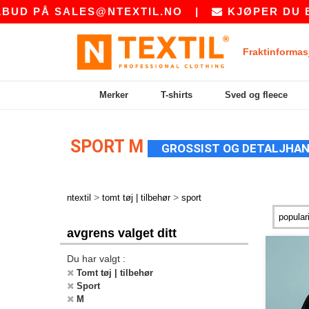
UD PÅ
SALES@NTEXTIL.NO
|
KJØPER DU BUL
Fraktinformas
Merker
T-shirts
Sved og fleece
SPORT M
GROSSIST OG DETALJHA
>
>
ntextil
tomt tøj | tilbehør
sport
avgrens valget ditt
Du har valgt :
Tomt tøj | tilbehør
Sport
M