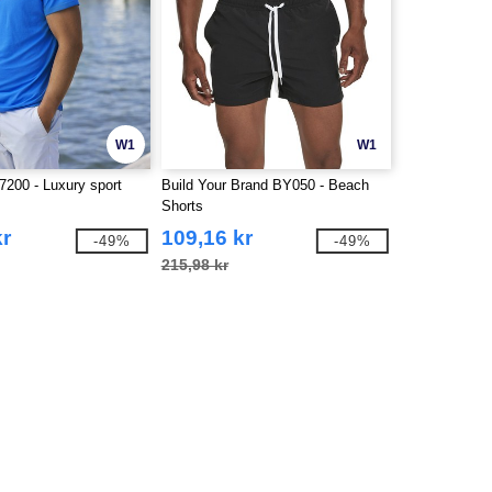
W1
W1
7200 - Luxury sport
Build Your Brand BY050 - Beach
Shorts
kr
109,16 kr
-49%
-49%
215,98 kr