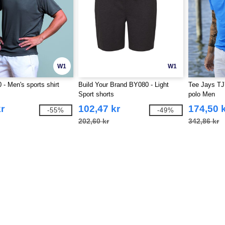
W1
W1
- Men's sports shirt
Build Your Brand BY080 - Light
Tee Jays TJ
Sport shorts
polo Men
r
102,47 kr
174,50 
-55%
-49%
202,60 kr
342,86 kr