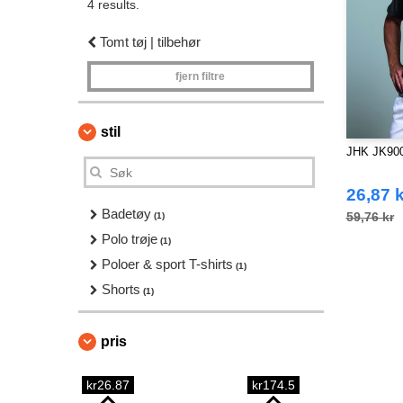
4 results.
Tomt tøj | tilbehør
fjern filtre
stil
JHK JK900 
26,87 k
Badetøy
59,76 kr
(1)
Polo trøje
(1)
Poloer & sport T-shirts
(1)
Shorts
(1)
pris
kr26.87
kr174.5