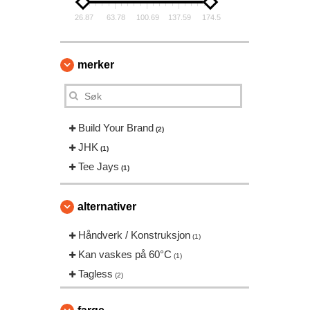
26.87
63.78
100.69
137.59
174.5
merker
Build Your Brand
(2)
JHK
(1)
Tee Jays
(1)
alternativer
Håndverk / Konstruksjon
(1)
Kan vaskes på 60°C
(1)
Tagless
(2)