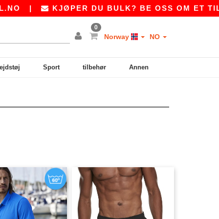
NO
|
KJØPER DU BULK? BE OSS OM ET TILB
0
Norway
NO
ejdstøj
Sport
tilbehør
Annen