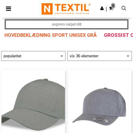
×
Ntextil-app
0
Last ned app
|
Bedre priser i appen!
avgrens valget ditt
GROSSIST 
HOVEDBEKLÆDNING SPORT UNISEX GRÅ