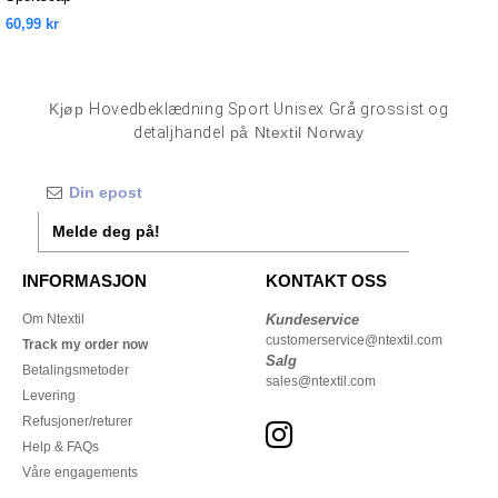
60,99 kr
Kjøp
Hovedbeklædning Sport Unisex Grå grossist og
detaljhandel
på Ntextil Norway
Melde deg på!
INFORMASJON
KONTAKT OSS
Om Ntextil
Kundeservice
customerservice@ntextil.com
Track my order now
Salg
Betalingsmetoder
sales@ntextil.com
Levering
Refusjoner/returer
Help & FAQs
Våre engagements