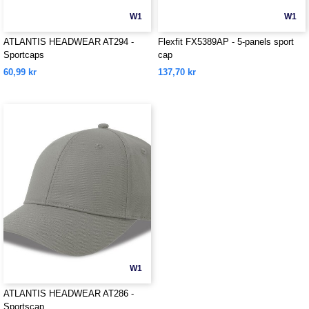
W1
W1
ATLANTIS HEADWEAR AT294 -
Flexfit FX5389AP - 5-panels sport
Sportcaps
cap
60,99 kr
137,70 kr
W1
ATLANTIS HEADWEAR AT286 -
Sportscap