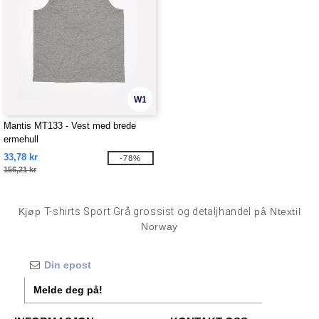
W1
Mantis MT133 - Vest med brede
ermehull
33,78 kr
-78%
156,21 kr
Kjøp
T-shirts Sport Grå grossist og detaljhandel
på Ntextil
Norway
Melde deg på!