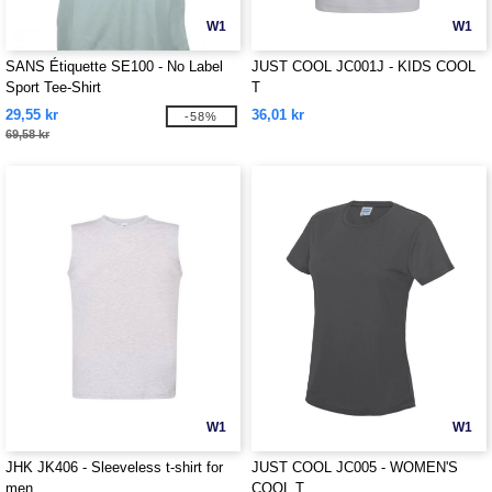
W1
W1
SANS Étiquette SE100 - No Label
JUST COOL JC001J - KIDS COOL
Sport Tee-Shirt
T
29,55 kr
36,01 kr
-58%
69,58 kr
W1
W1
JHK JK406 - Sleeveless t-shirt for
JUST COOL JC005 - WOMEN'S
men
COOL T