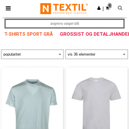
×
Ntextil-app
0
Last ned app
|
Bedre priser i appen!
avgrens valget ditt
GROSSIST OG DETALJHANDE
T-SHIRTS SPORT GRÅ