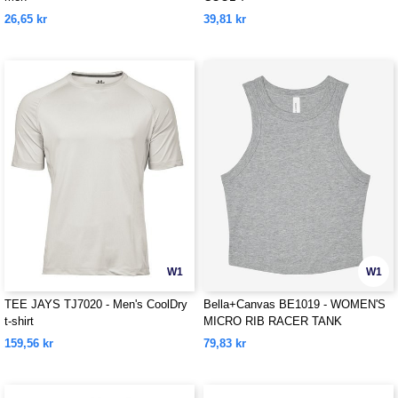
26,65 kr
39,81 kr
W1
W1
TEE JAYS TJ7020 - Men's CoolDry
Bella+Canvas BE1019 - WOMEN'S
t-shirt
MICRO RIB RACER TANK
159,56 kr
79,83 kr