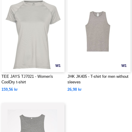
W1
W1
TEE JAYS TJ7021 - Women's
JHK JK405 - T-shirt for men without
CoolDry t-shirt
sleeves
159,56 kr
26,98 kr