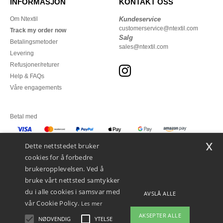
INFORMASJON
KONTAKT OSS
Om Ntextil
Kundeservice
customerservice@ntextil.com
Track my order now
Salg
Betalingsmetoder
sales@ntextil.com
Levering
Refusjoner/returer
Help & FAQs
Våre engagements
Betal med
x
Vi sender med
Dette nettstedet bruker
cookies for å forbedre
brukeropplevelsen. Ved å
bruke vårt nettsted samtykker
du i alle cookies i samsvar med
AVSLÅ ALLE
vår Cookie Policy.
Les mer
AKSEPTER ALLE
NØDVENDIG
YTELSE