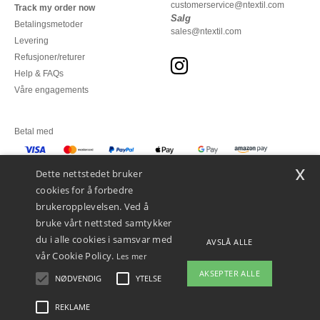
customerservice@ntextil.com
Track my order now
Salg
Betalingsmetoder
sales@ntextil.com
Levering
Refusjoner/returer
Help & FAQs
Våre engagements
Betal med
x
Vi sender med
Dette nettstedet bruker
cookies for å forbedre
brukeropplevelsen. Ved å
bruke vårt nettsted samtykker
du i alle cookies i samsvar med
AVSLÅ ALLE
vår Cookie Policy.
Les mer
AKSEPTER ALLE
NØDVENDIG
YTELSE
👋
Hei
Hvis du har spørsmål eller
REKLAME
Juridiske merknader
-
personvernerklæring
-
Vilkår og betingelser
-
Generelle
bekymringer, kan du kontakte oss
kontraktsbetingelser
-
Retningslinjer for informasjonskapsler
-
Site Map
Copyright