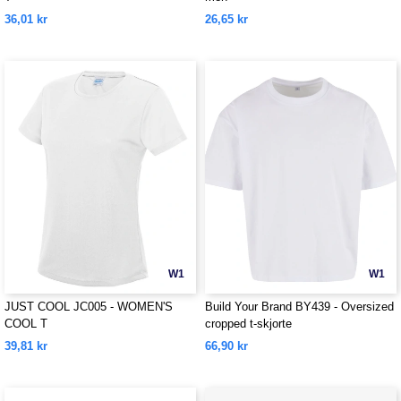
36,01 kr
26,65 kr
W1
W1
JUST COOL JC005 - WOMEN'S
Build Your Brand BY439 - Oversized
COOL T
cropped t-skjorte
39,81 kr
66,90 kr