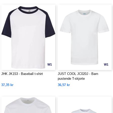
W1
W1
JHK JK153 - Baseball t-shirt
JUST COOL JC020J - Barn
pustende T-skjorte
37,35 kr
36,57 kr