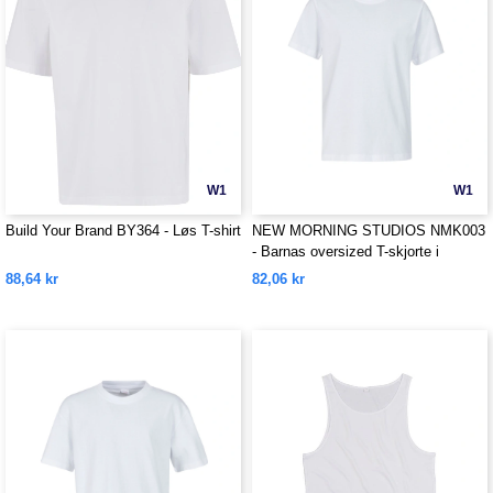
W1
W1
Build Your Brand BY364 - Løs T-shirt
NEW MORNING STUDIOS NMK003
- Barnas oversized T-skjorte i
organisk bomull
88,64 kr
82,06 kr