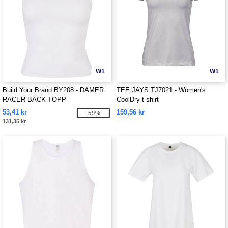
W1
W1
Build Your Brand BY208 - DAMER
TEE JAYS TJ7021 - Women's
RACER BACK TOPP
CoolDry t-shirt
53,41 kr
159,56 kr
-59%
131,35 kr