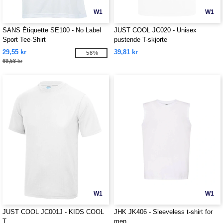
W1
W1
SANS Étiquette SE100 - No Label
JUST COOL JC020 - Unisex
Sport Tee-Shirt
pustende T-skjorte
29,55 kr
39,81 kr
-58%
69,58 kr
W1
W1
JUST COOL JC001J - KIDS COOL
JHK JK406 - Sleeveless t-shirt for
T
men