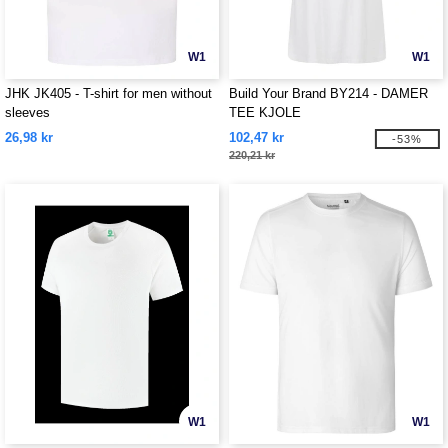
W1
W1
JHK JK405 - T-shirt for men without
Build Your Brand BY214 - DAMER
sleeves
TEE KJOLE
26,98 kr
102,47 kr
-53%
220,21 kr
W1
W1