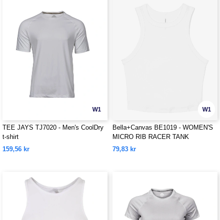
W1
W1
TEE JAYS TJ7020 - Men's CoolDry
Bella+Canvas BE1019 - WOMEN'S
t-shirt
MICRO RIB RACER TANK
159,56 kr
79,83 kr