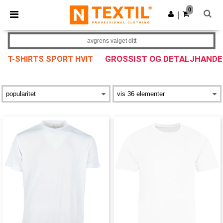
×
Ntextil-app
0
Last ned app
|
Bedre priser i appen!
avgrens valget ditt
GROSSIST OG DETALJHANDE
T-SHIRTS SPORT HVIT