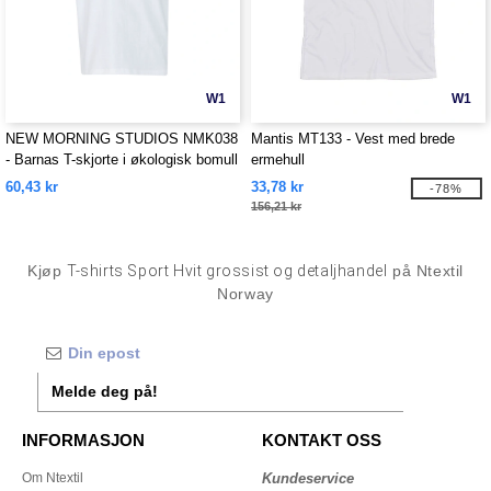
W1
W1
NEW MORNING STUDIOS NMK038
Mantis MT133 - Vest med brede
- Barnas T-skjorte i økologisk bomull
ermehull
60,43 kr
33,78 kr
-78%
156,21 kr
Kjøp
T-shirts Sport Hvit grossist og detaljhandel
på Ntextil
Norway
Melde deg på!
INFORMASJON
KONTAKT OSS
Om Ntextil
Kundeservice