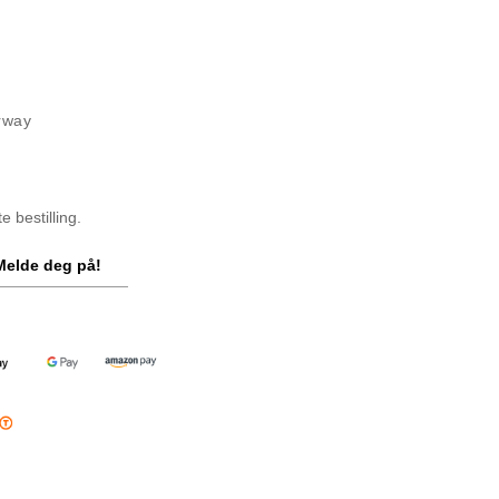
rway
 bestilling.
Melde deg på!