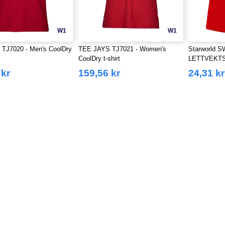
W1
W1
TJ7020 - Men's CoolDry
TEE JAYS TJ7021 - Women's
Starworld 
CoolDry t-shirt
LETTVEKTS
 kr
159,56 kr
24,31 kr