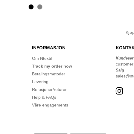
Kjø
INFORMASJON
KONTAK
Om Ntextil
Kundeser
customer
Track my order now
Salg
Betalingsmetoder
sales@nte
Levering
Refusjoner/returer
Help & FAQs
Våre engagements