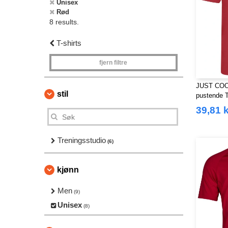
Unisex
Rød
8 results.
T-shirts
fjern filtre
JUST COOL
stil
pustende T
39,81 k
Treningsstudio
(6)
kjønn
Men
(9)
Unisex
(8)