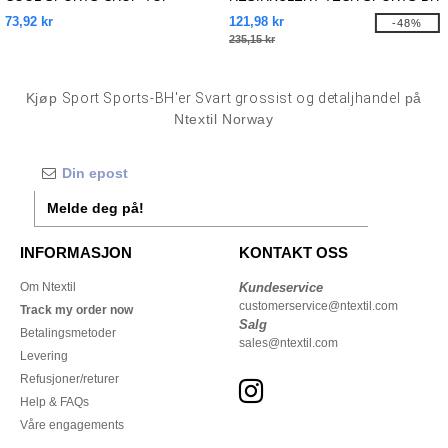
73,92 kr
121,98 kr
-48%
235,15 kr
Kjøp
Sport Sports-BH'er Svart grossist og detaljhandel
på
Ntextil Norway
Melde deg på!
INFORMASJON
KONTAKT OSS
Om Ntextil
Kundeservice
customerservice@ntextil.com
Track my order now
Salg
Betalingsmetoder
sales@ntextil.com
Levering
Refusjoner/returer
Help & FAQs
Våre engagements