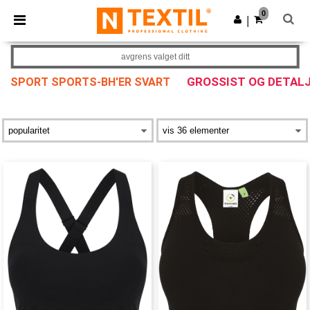
×
Ntextil-app
0
Last ned app
|
Bedre priser i appen!
avgrens valget ditt
GROSSIST OG DETAL
SPORT SPORTS-BH'ER SVART