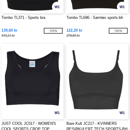
W1
W1
Tombo TL371 - Sports bra
Tombo TL696 - Sømløs sports-bh
139,60 kr
122,20 kr
-59%
-56%
343,14 kr
279,93 kr
W1
W1
JUST COOL JC017 - WOMEN'S
Bare Kult JC217 - KVINNERS
COOL SPORTS CROP TOP
RESIRKULERT TECH SPORTS-BH