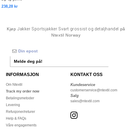
238,28 kr
Kjøp
Jakker Sportsjakker Svart grossist og detaljhandel
på
Ntextil Norway
Melde deg på!
INFORMASJON
KONTAKT OSS
Om Ntextil
Kundeservice
customerservice@ntextil.com
Track my order now
Salg
Betalingsmetoder
sales@ntextil.com
Levering
Refusjoner/returer
Help & FAQs
Våre engagements