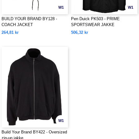
W1
W1
BUILD YOUR BRAND BY128 -
Pen Duick PK503 - PRIME
COACH JACKET
SPORTSWEAR JAKKE
264,81 kr
506,32 kr
W1
Build Your Brand BY422 - Oversized
zip-up jakke