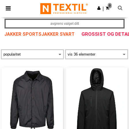
×
Ntextil-app
0
Last ned app
|
Bedre priser i appen!
avgrens valget ditt
GROSSIST OG DETA
JAKKER SPORTSJAKKER SVART