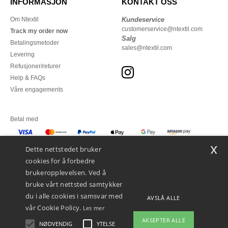
INFORMASJON
KONTAKT OSS
Om Ntextil
Kundeservice
customerservice@ntextil.com
Track my order now
Salg
Betalingsmetoder
sales@ntextil.com
Levering
Refusjoner/returer
Help & FAQs
Våre engagements
Betal med
x
Vi sender med
Dette nettstedet bruker
cookies for å forbedre
brukeropplevelsen. Ved å
bruke vårt nettsted samtykker
du i alle cookies i samsvar med
AVSLÅ ALLE
vår Cookie Policy.
Les mer
AKSEPTER ALLE
NØDVENDIG
YTELSE