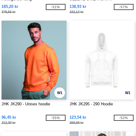
185,20 kr
138,93 kr
-51%
-57%
379,55 kr
322,12 kr
W1
W1
JHK JK290 - Unisex hoodie
JHK JK295 - 290 Hoodie
96,45 kr
123,54 kr
-55%
-52%
212,30 kr
258,68 kr