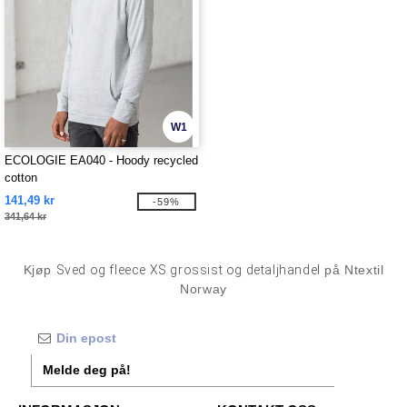
W1
ECOLOGIE EA040 - Hoody recycled
cotton
141,49 kr
-59%
341,64 kr
Kjøp
Sved og fleece XS grossist og detaljhandel
på Ntextil
Norway
Melde deg på!