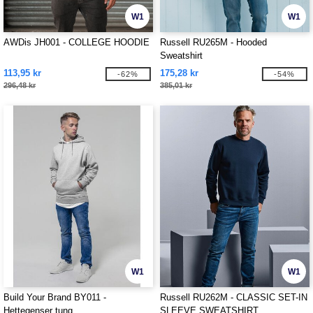
W1
W1
AWDis JH001 - COLLEGE HOODIE
Russell RU265M - Hooded
Sweatshirt
113,95 kr
175,28 kr
-62%
-54%
296,48 kr
385,01 kr
W1
W1
Build Your Brand BY011 -
Russell RU262M - CLASSIC SET-IN
Hettegenser tung
SLEEVE SWEATSHIRT