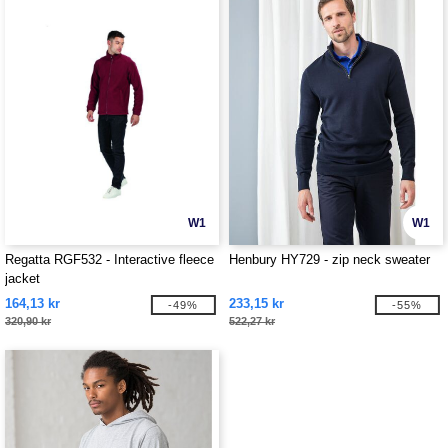
W1
W1
Regatta RGF532 - Interactive fleece
Henbury HY729 - zip neck sweater
jacket
164,13 kr
233,15 kr
-49%
-55%
320,90 kr
522,27 kr