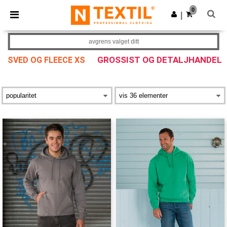
×
Ntextil-app
0
Last ned app
|
Bedre priser i appen!
avgrens valget ditt
GROSSIST OG DETALJHANDEL
SVED OG FLEECE XS