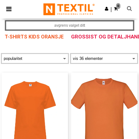
×
Ntextil-app
0
Last ned app
|
Bedre priser i appen!
avgrens valget ditt
GROSSIST OG DETALJHAN
T-SHIRTS KIDS ORANSJE