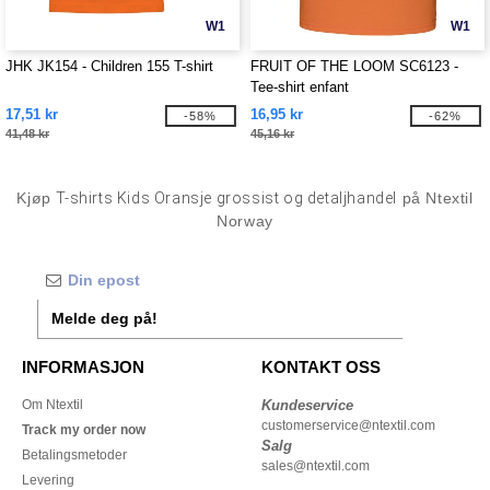
W1
W1
JHK JK154 - Children 155 T-shirt
FRUIT OF THE LOOM SC6123 -
Tee-shirt enfant
17,51 kr
16,95 kr
-58%
-62%
41,48 kr
45,16 kr
Kjøp
T-shirts Kids Oransje grossist og detaljhandel
på Ntextil
Norway
Melde deg på!
INFORMASJON
KONTAKT OSS
Om Ntextil
Kundeservice
customerservice@ntextil.com
Track my order now
Salg
Betalingsmetoder
sales@ntextil.com
Levering