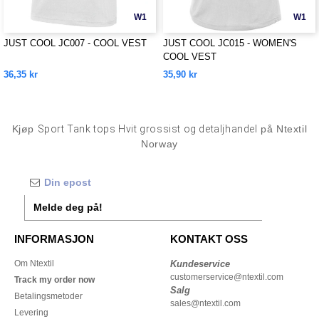
W1
W1
JUST COOL JC007 - COOL VEST
JUST COOL JC015 - WOMEN'S
COOL VEST
36,35 kr
35,90 kr
Kjøp
Sport Tank tops Hvit grossist og detaljhandel
på Ntextil
Norway
Melde deg på!
INFORMASJON
KONTAKT OSS
Om Ntextil
Kundeservice
customerservice@ntextil.com
Track my order now
Salg
Betalingsmetoder
sales@ntextil.com
Levering