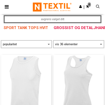
×
Ntextil-app
0
Last ned app
|
Bedre priser i appen!
avgrens valget ditt
GROSSIST OG DETALJHAN
SPORT TANK TOPS HVIT