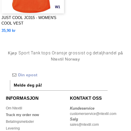
W1
JUST COOL JC015 - WOMEN'S
COOL VEST
35,90 kr
Kjøp
Sport Tank tops Oransje grossist og detaljhandel
på
Ntextil Norway
Melde deg på!
INFORMASJON
KONTAKT OSS
Om Ntextil
Kundeservice
customerservice@ntextil.com
Track my order now
Salg
Betalingsmetoder
sales@ntextil.com
Levering