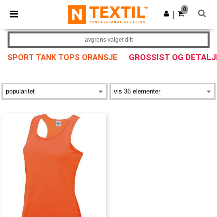
×
Ntextil-app
0
Last ned app
|
Bedre priser i appen!
avgrens valget ditt
GROSSIST OG DETAL
SPORT TANK TOPS ORANSJE